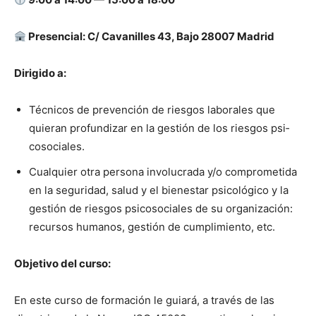
Pres­en­cial: C/ Cavanilles 43, Bajo 28007 Madrid
Dirigi­do a:
Téc­ni­cos de pre­ven­ción de ries­gos lab­o­rales que
quier­an pro­fun­dizar en la gestión de los ries­gos psi­
coso­ciales.
Cualquier otra per­sona involu­cra­da y/o com­pro­meti­da
en la seguri­dad, salud y el bien­es­tar psi­cológi­co y la
gestión de ries­gos psi­coso­ciales de su orga­ni­zación:
recur­sos humanos, gestión de cumplim­ien­to, etc.
Obje­ti­vo del cur­so:
En este cur­so de for­ma­ción le guiará, a través de las