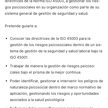
direc­tri­ces de la Nor­ma ISO 45003, a ges­tionar los ries­
gos psi­coso­ciales en su orga­ni­zación como parte de su
sis­tema gen­er­al de gestión de seguri­dad y salud.
Pre­tende guiar­le a:
Cono­cer las direc­tri­ces de la ISO 45003 para la
gestión de los ries­gos psi­coso­ciales den­tro de un sis­
tema de gestión de la seguri­dad y salud lab­o­ral bajo la
ISO 45001.
Tra­ba­jar de man­era la gestión de ries­gos psi­coso­
ciales bajo el pris­ma de la mejor con­tin­ua.
Poder iden­ti­ficar, ges­tionar e inter­venir los peli­gros de
nat­u­raleza psi­coso­cial den­tro del mar­co nor­ma­ti­vo de
apli­cación, ges­tio­nan­do los ries­gos y opor­tu­nidades
aso­ci­a­dos a la salud psi­cológ­i­ca