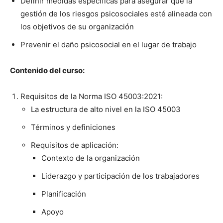
Definir medi­das especí­fi­cas para ase­gu­rar que la
gestión de los ries­gos psi­coso­ciales esté alin­ea­da con
los obje­tivos de su orga­ni­zación
Pre­venir el daño psi­coso­cial en el lugar de tra­ba­jo
Con­tenido del cur­so:
Req­ui­si­tos de la Nor­ma ISO 45003:2021:
La estruc­tura de alto niv­el en la ISO 45003
Tér­mi­nos y defini­ciones
Req­ui­si­tos de apli­cación:
Con­tex­to de la orga­ni­zación
Lid­er­az­go y par­tic­i­pación de los tra­ba­jadores
Plan­i­fi­cación
Apoyo