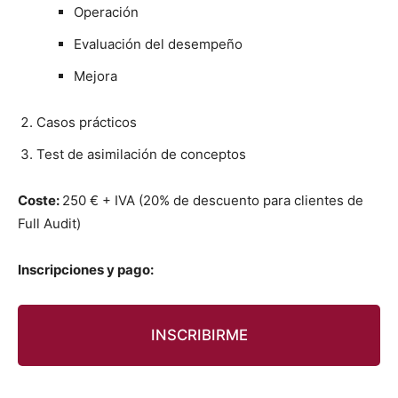
Operación
Eval­u­ación del desem­peño
Mejo­ra
Casos prác­ti­cos
Test de asim­i­lación de con­cep­tos
Coste:
250 € + IVA (20% de des­cuen­to para clientes de
Full Audit)
Inscrip­ciones y pago:
INSCRIBIRME