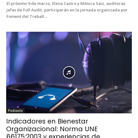
El próx­i­mo 9 de mar­zo, Ele­na Cas­tro y Móni­ca Saiz, audi­toras
jefas de Full Audit, par­tic­i­parán en la jor­na­da orga­ni­za­da por
Foment del Tre­ball…
Pod­casts
Indicadores en Bienestar
Organizacional: Norma UNE
66175:2003 y experiencias de