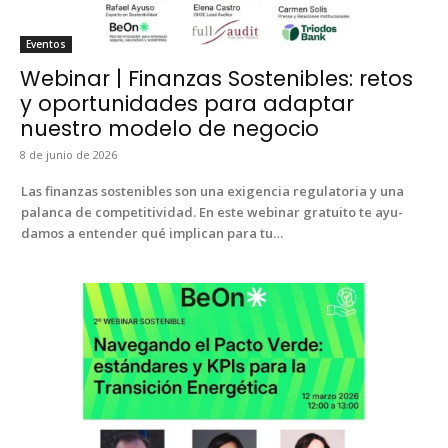
Even­tos
Webinar | Finanzas Sostenibles: retos
y oportunidades para adaptar
nuestro modelo de negocio
8 de junio de 2026
Las finan­zas sostenibles son una exi­gen­cia reg­u­la­to­ria y una
palan­ca de com­pet­i­tivi­dad. En este webi­nar gra­tu­ito te ayu­
damos a enten­der qué impli­can para tu…