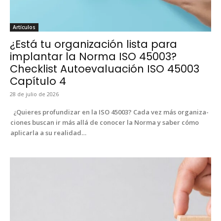
Artícu­los
¿Está tu organización lista para
implantar la Norma ISO 45003?
Checklist Autoevaluación ISO 45003
Capítulo 4
28 de julio de 2026
¿Quieres pro­fun­dizar en la ISO 45003? Cada vez más orga­ni­za­
ciones bus­can ir más allá de cono­cer la Nor­ma y saber cómo
apli­car­la a su real­i­dad…