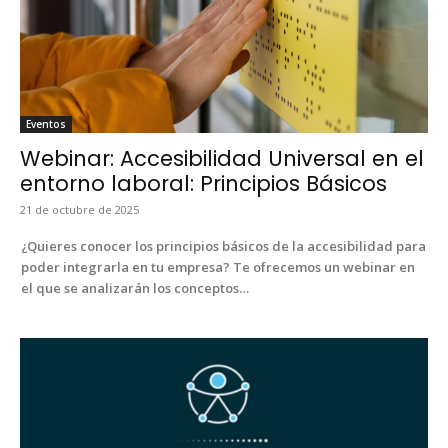
Even­tos
Webinar: Accesibilidad Universal en el
entorno laboral: Principios Básicos
21 de octubre de 2025
¿Quieres cono­cer los prin­ci­p­ios bási­cos de la acce­si­bil­i­dad para
poder inte­grar­la en tu empre­sa? Te ofre­ce­mos un webi­nar en
el que se analizarán los con­cep­tos…