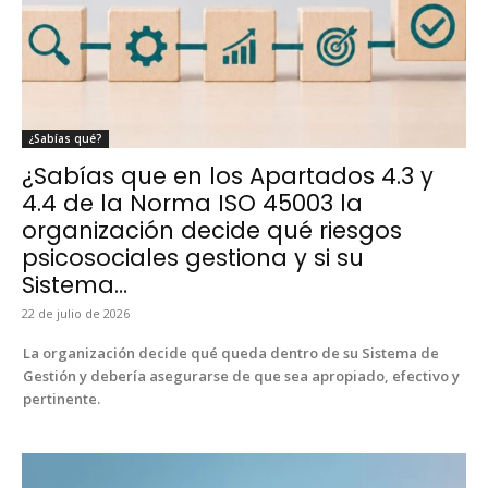
¿Sabías qué?
¿Sabías que en los Apartados 4.3 y
4.4 de la Norma ISO 45003 la
organización decide qué riesgos
psicosociales gestiona y si su
Sistema…
22 de julio de 2026
La orga­ni­zación decide qué que­da den­tro de su Sis­tema de
Gestión y debería ase­gu­rarse de que sea apropi­a­do, efec­ti­vo y
per­ti­nente.