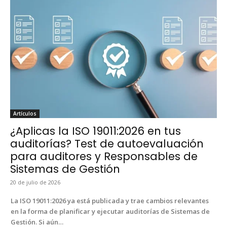
Artícu­los
¿Aplicas la ISO 19011:2026 en tus
auditorías? Test de autoevaluación
para auditores y Responsables de
Sistemas de Gestión
20 de julio de 2026
La ISO 19011:2026 ya está pub­li­ca­da y trae cam­bios rel­e­vantes
en la for­ma de plan­i­ficar y eje­cu­tar audi­torías de Sis­temas de
Gestión. Si aún…