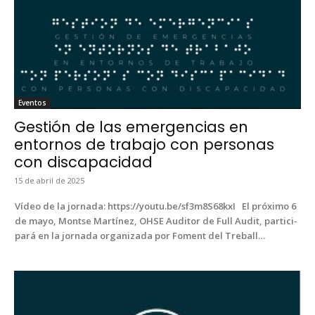
Even­tos
Gestión de las emergencias en
entornos de trabajo con personas
con discapacidad
15 de abril de 2025
Vídeo de la jor­na­da: https://youtu.be/sf3m8S68kxI El próx­i­mo 6
de mayo, Montse Martínez, OHSE Audi­tor de Full Audit, par­tic­i­
pará en la jor­na­da orga­ni­za­da por Foment del Tre­ball…