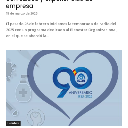
empresa
18 de mar­zo de 2025
El pasa­do 26 de febrero ini­ci­amos la tem­po­ra­da de radio del
2025 con un pro­gra­ma ded­i­ca­do al Bien­es­tar Orga­ni­za­cional,
en el que se abor­dó la…
Even­tos