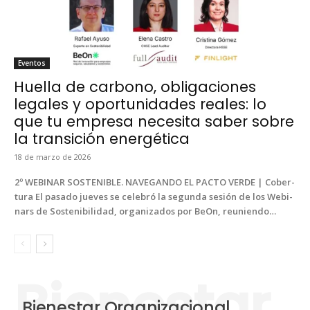
Even­tos
Huella de carbono, obligaciones
legales y oportunidades reales: lo
que tu empresa necesita saber sobre
la transición energética
18 de mar­zo de 2026
2º WEBINAR SOSTENIBLE. NAVEGANDO EL PACTO VERDE | Cober­
tu­ra El pasa­do jueves se cele­bró la segun­da sesión de los Webi­
na­rs de Sosteni­bil­i­dad, orga­ni­za­dos por BeOn, reunien­do…
Bienestar Organizacional