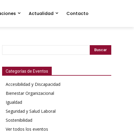
aciones
Actualidad
Contacto
Buscar
Categorías de Eventos
Acce­si­bil­i­dad y Dis­capaci­dad
Bien­es­tar Orga­ni­za­cional
Igual­dad
Seguri­dad y Salud Lab­o­ral
Sosteni­bil­i­dad
Ver todos los even­tos