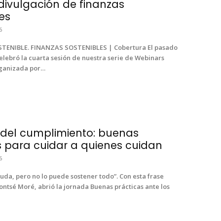
divulgación de finanzas
es
6
NIBLE. FINANZAS SOSTENIBLES | Cober­tu­ra El pasa­do
ele­bró la cuar­ta sesión de nues­tra serie de Webi­na­rs
a­ni­za­da por…
 del cumplimiento: buenas
s para cuidar a quienes cuidan
6
u­da, pero no lo puede sosten­er todo”. Con esta frase
ntsé Moré, abrió la jor­na­da Bue­nas prác­ti­cas ante los