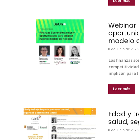
Leer más
Webinar |
oportuni
modelo d
8 de junio de 2026
Las finan­zas sos
com­pet­i­tivi­d
impli­can para 
Leer más
Edad y tr
salud, s
8 de junio de 2026