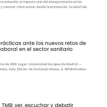
ra enten­der el impacto real del enve­jec­imien­to en las
s y cono­cer cómo actu­ar des­de la pre­ven­ción, la salud lab­
rácticas ante los nuevos retos de
laboral en el sector sanitario
6
ver­si­dad Euro­pea de Madrid —
­das, Aula 220 (Av. de Fer­nan­do Alon­so, 8, 28108 Alcoben­
· TMB: ver, escuchar y debatir