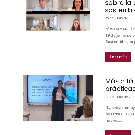
sobre la 
sostenibl
25 de junio de 202
4º WEBINAR SOSTE
19 de junio se c
Sostenibles, org
Leer más
Más allá
práctica
10 de junio de 202
“La vocación ay
nues­tra CEO, Mo
nuevos…