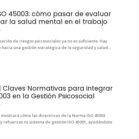
O 45003: cómo pasar de evaluar
ar la salud mental en el trabajo
6
­ación de ries­gos psi­coso­ciales ya no es sufi­ciente. Hay
o hacia una gestión estratég­i­ca de la seguri­dad y salud…
| Claves Normativas para integrar
003 en la Gestión Psicosocial
6
 mostrará cómo las direc­tri­ces de la Nor­ma ISO 45003
 y refuerzan tu sis­tema de gestión ISO 45001, ayudán­dote