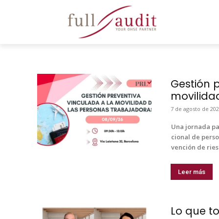
Gestión p
movilida
7 de agos­to de 20
Una jor­na­da pa
cional de per­so
ven­ción de ries
Leer más
Lo que t