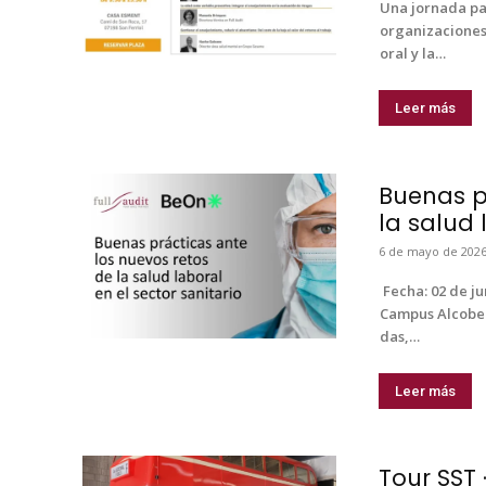
Una jor­na­da pa
orga­ni­za­cione
o­ral y la…
Leer más
Buenas p
la salud 
6 de mayo de 202
​ Fecha: 02 de junio de 2026 Lugar: Uni­
Cam­pus Alcoben
das,…
Leer más
Tour SST 