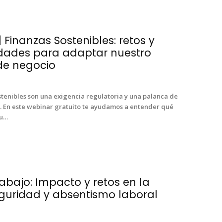
 Finanzas Sostenibles: retos y
dades para adaptar nuestro
e negocio
tenibles son una exi­gen­cia reg­u­la­to­ria y una palan­ca de
ad. En este webi­nar gra­tu­ito te ayu­damos a enten­der qué
tu…
abajo: Impacto y retos en la
eguridad y absentismo laboral