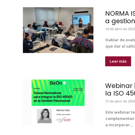
NORMA IS
a gestion
14 de abril de 202
Hablar de eval­u
que dar el salt
Leer más
Webinar 
la ISO 45
13 de abril de 202
Este webi­nar te
com­ple­men­tan
a incor­po­rar…