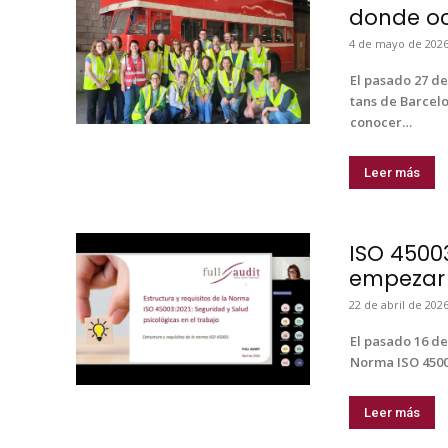
donde oc
4 de mayo de 202
El pasa­do 27 de
tans de Barcelon
cono­cer…
Leer más
ISO 4500
empezar 
22 de abril de 202
El pasa­do 16 de
Nor­ma ISO 45003
Leer más