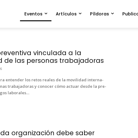
Eventos
Artículos
Píldoras
Public
reventiva vinculada a la
d de las personas trabajadoras
26
ra enten­der los retos reales de la movil­i­dad inter­na­
nas tra­ba­jado­ras y cono­cer cómo actu­ar des­de la pre­
­gos lab­o­rales…
oda organización debe saber