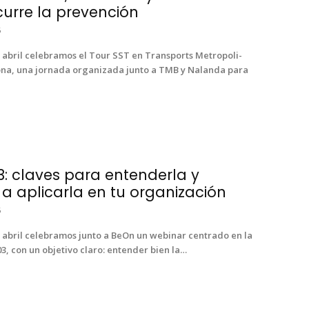
urre la prevención
6
 abril cel­e­bramos el Tour SST en Trans­ports Met­ro­pol­i­
a, una jor­na­da orga­ni­za­da jun­to a TMB y Nalan­da para
3: claves para entenderla y
a aplicarla en tu organización
6
 abril cel­e­bramos jun­to a BeOn un webi­nar cen­tra­do en la
, con un obje­ti­vo claro: enten­der bien la…