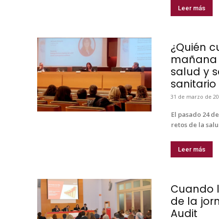
Leer más
¿Quién c
mañana d
salud y s
sanitario
31 de marzo de 20
El pasado 24 de
retos de la salu
Leer más
Cuando l
de la jor
Audit