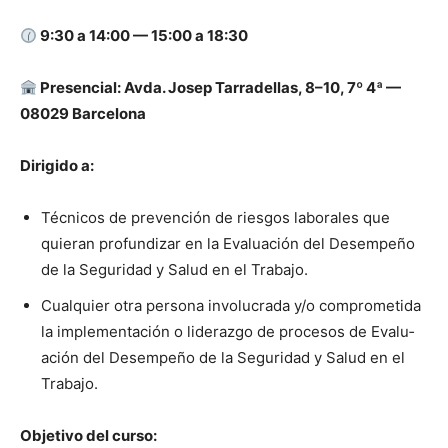
9:30 a 14:00 — 15:00 a 18:30
Pres­en­cial: Avda. Josep Tar­radel­las, 8–10, 7º 4ª —
08029 Barcelona
Dirigi­do a:
Téc­ni­cos de pre­ven­ción de ries­gos lab­o­rales que
quier­an pro­fun­dizar en la Eval­u­ación del Desem­peño
de la Seguri­dad y Salud en el Tra­ba­jo.
Cualquier otra per­sona involu­cra­da y/o com­pro­meti­da
la imple­mentación o lid­er­az­go de pro­ce­sos de Eval­u­
ación del Desem­peño de la Seguri­dad y Salud en el
Tra­ba­jo.
Obje­ti­vo del cur­so: