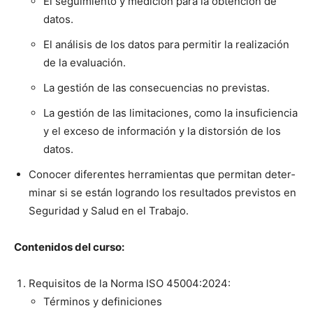
El seguimien­to y medición para la obten­ción de
datos.
El análi­sis de los datos para per­mi­tir la real­ización
de la eval­u­ación.
La gestión de las con­se­cuen­cias no pre­vis­tas.
La gestión de las lim­ita­ciones, como la insu­fi­cien­cia
y el exce­so de infor­ma­ción y la dis­tor­sión de los
datos.
Cono­cer difer­entes her­ramien­tas que per­mi­tan deter­
mi­nar si se están logran­do los resul­ta­dos pre­vis­tos en
Seguri­dad y Salud en el Tra­ba­jo.
Con­tenidos del cur­so:
Req­ui­si­tos de la Nor­ma ISO 45004:2024:
Tér­mi­nos y defini­ciones