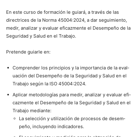
En este cur­so de for­ma­ción le guiará, a través de las
direc­tri­ces de la Nor­ma 45004:2024, a dar seguimien­to,
medir, analizar y eval­u­ar efi­caz­mente el Desem­peño de la
Seguri­dad y Salud en el Tra­ba­jo.
Pre­tende guiar­le en:
Com­pren­der los prin­ci­p­ios y la impor­tan­cia de la eval­
u­ación del Desem­peño de la Seguri­dad y Salud en el
Tra­ba­jo según la ISO 45004:2024.
Aplicar metodologías para medir, analizar y eval­u­ar efi­
caz­mente el Desem­peño de la Seguri­dad y Salud en el
Tra­ba­jo medi­ante:
La selec­ción y uti­lización de pro­ce­sos de desem­
peño, incluyen­do indi­cadores.