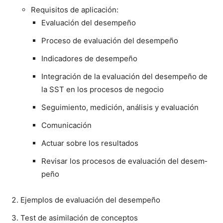
Req­ui­si­tos de apli­cación:
Eval­u­ación del desem­peño
Pro­ce­so de eval­u­ación del desem­peño
Indi­cadores de desem­peño
Inte­gración de la eval­u­ación del desem­peño de
la SST en los pro­ce­sos de nego­cio
Seguimien­to, medición, análi­sis y eval­u­ación
Comu­ni­cación
Actu­ar sobre los resul­ta­dos
Revis­ar los pro­ce­sos de eval­u­ación del desem­
peño
Ejem­p­los de eval­u­ación del desem­peño
Test de asim­i­lación de con­cep­tos