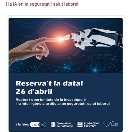
i la IA en la segure­tat i salut lab­o­ral