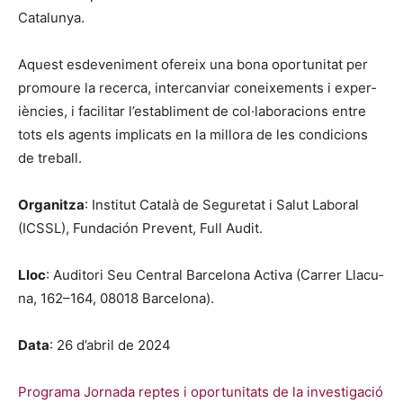
Catalun­ya.
Aque­st esde­veni­ment ofer­eix una bona opor­tu­ni­tat per
pro­moure la recer­ca, inter­can­viar coneix­e­ments i exper­
ièn­cies, i facil­i­tar l’establiment de col·laboracions entre
tots els agents impli­cats en la mil­lo­ra de les condi­cions
de tre­ball.
Organ­itza
: Insti­tut Català de Segure­tat i Salut Lab­o­ral
(ICSSL), Fun­dación Pre­vent, Full Audit.
Lloc
: Audi­tori Seu Cen­tral Barcelona Acti­va (Car­rer Lla­cu­
na, 162–164, 08018 Barcelona).
Data
: 26 d’abril de 2024
Pro­gra­ma Jor­na­da reptes i opor­tu­ni­tats de la inves­ti­gació