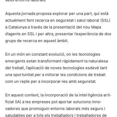
Aque­s­ta jor­na­da pro­posa explo­rar per una part, qui està
actual­ment fent recer­ca en segure­tat i salut lab­o­ral (SSL)
a Catalun­ya a través de la pre­sentació del nou Mapa
d’agents en SSL i per altra, pre­sen­tar l’experiència de dos
grups de recer­ca en aque­st àmbit.
En un món en con­stant evolu­ció, on les tec­nolo­gies
emer­gents estan trans­for­mant ràp­i­da­ment la nat­u­rale­sa
del tre­ball, l’aplicació de noves tec­nolo­gies esde­vé tant
una opor­tu­ni­tat per a mil­lo­rar les condi­cions de tre­ball
com un repte per a incor­po­rar-les amb segure­tat.
En aque­st con­text, la incor­po­ració de la intel·ligència arti­
fi­cial (IA) a les emp­re­ses pot apor­tar solu­cions inno­
vadores que pro­mogu­in entorns lab­o­rals més segurs i
salud­ables per a tots els tre­bal­ladors i tre­bal­ladores de