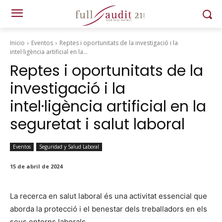
Inicio
Eventos
Reptes i oportunitats de la investigació i la
intel·ligència artificial en la...
Reptes i oportunitats de la
investigació i la
intel·ligència artificial en la
seguretat i salut laboral
Eventos
Seguridad y Salud Laboral
15 de abril de 2024
La recer­ca en salut lab­o­ral és una activ­i­tat essen­cial que
abor­da la pro­tec­ció i el ben­es­tar dels tre­bal­ladors en els
seus entorns lab­o­rals.