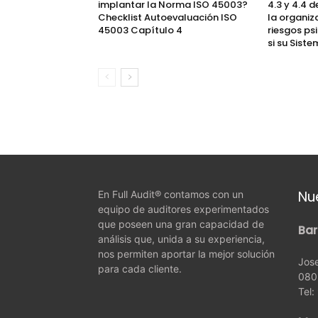
implantar la Norma ISO 45003?
4.3 y 4.4 
Checklist Autoevaluación ISO
la organiz
45003 Capítulo 4
riesgos ps
si su Sistem
Nu
En Full Audit® contamos con un
equipo de auditores experimentados
que poseen una gran capacidad de
Bar
análisis que, unida a su experiencia,
nos permiten aportar la mejor solución
Jose
para cada cliente.
080
Tel