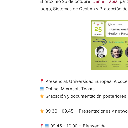
El próx­i­mo 25 de octubre,
Daniel Tapi­al
par­t
juego, Sis­temas de Gestión y Pro­tec­ción de
Pres­en­cial: Uni­ver­si­dad Euro­pea. Alcob
Online: Microsoft Teams.
Grabación y doc­u­mentación pos­te­ri­ores s
09.30 – 09.45 H Pre­senta­ciones y net­wor
09.45 – 10.00 H Bien­veni­da.