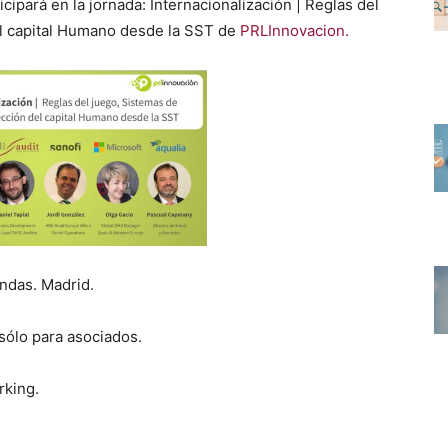
ic­i­pará en la jor­na­da: Inter­na­cional­ización | Reglas del
l cap­i­tal Humano des­de la SST de
PRLIn­no­va­cion.
en­das. Madrid.
ólo para aso­ci­a­dos.
k­ing.