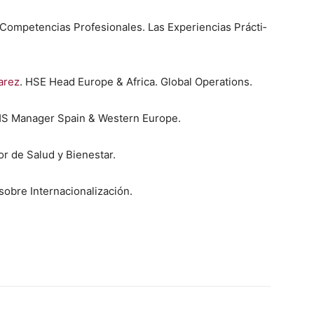
m­pe­ten­cias Pro­fe­sion­ales. Las Expe­ri­en­cias Prác­ti­
varez
. HSE Head Europe & Africa. Glob­al Oper­a­tions.
HS Man­ag­er Spain & West­ern Europe.
tor de Salud y Bien­es­tar.
sobre Inter­na­cional­ización.