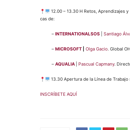
12.00 – 13.30 H Retos, Apren­diza­jes y Co
cas de:
–
INTERNATIONALSOS
|
San­ti­a­go Ál
–
MICROSOFT
|
Olga Gacio
. Glob­al O
–
AQUALIA
|
Pas­cual Cap­many
. Direc­
13.30 Aper­tu­ra de la Línea de Tra­ba­jo 
INSCRÍBETE AQUÍ