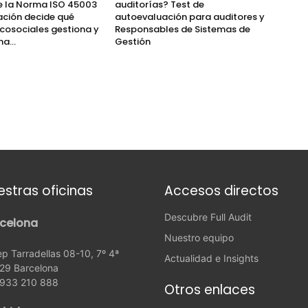
de la Norma ISO 45003
auditorías? Test de
ación decide qué
autoevaluación para auditores y
icosociales gestiona y
Responsables de Sistemas de
a...
Gestión
estras oficinas
Accesos directos
Descubre Full Audit
celona
Nuestro equipo
p Tarradellas 08-10, 7º 4ª
Actualidad e Insights
29 Barcelona
: 933 210 888
Otros enlaces