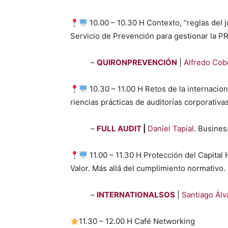
10.00 – 10.30 H Con­tex­to, “reglas del ju
Ser­vi­cio de Pre­ven­ción para ges­tionar la PR
–
QUIRONPREVENCIÓN
|
Alfre­do Cob
10.30 – 11.00 H Retos de la inter­na­cio
ri­en­cias prác­ti­cas de audi­torías cor­po­ra­ti­va
–
FULL AUDIT
|
Daniel Tapi­al
. Busi­ne
11.00 – 11.30 H Pro­tec­ción del Cap­i­t
Val­or. Más allá del cumplim­ien­to nor­ma­ti­vo.
–
INTERNATIONALSOS
|
San­ti­a­go Ál
11.30 – 12.00 H Café Net­work­ing