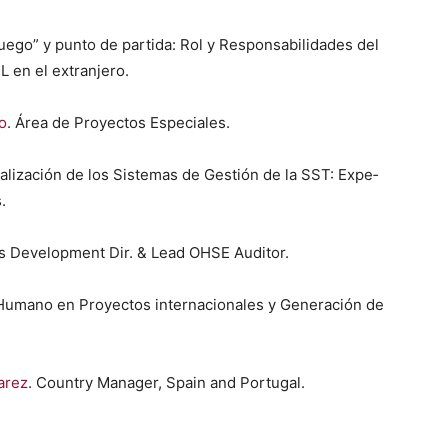
ego” y pun­to de par­ti­da: Rol y Respon­s­abil­i­dades del
L en el extran­jero.
o
. Área de Proyec­tos Espe­ciales.
nal­ización de los Sis­temas de Gestión de la SST: Expe­
s.
ss Devel­op­ment Dir. & Lead OHSE Audi­tor.
al Humano en Proyec­tos inter­na­cionales y Gen­eración de
varez
. Coun­try Man­ag­er, Spain and Por­tu­gal.