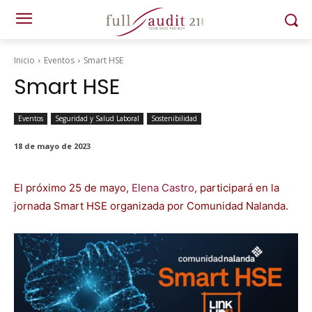
Inicio
Eventos
Smart HSE
Smart HSE
Eventos
Seguridad y Salud Laboral
Sostenibilidad
18 de mayo de 2023
El próx­i­mo 25 de mayo,
Ele­na Cas­tro,
par­tic­i­pará en la
jor­na­da Smart HSE orga­ni­za­da por Comu­nidad Nalan­da.