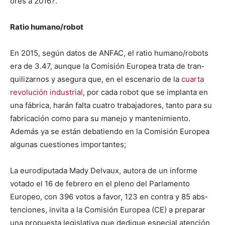
ores a 2016?.
Ratio humano/robot
En 2015, según datos de ANFAC, el ratio humano/robots
era de 3.47, aunque la Comisión Euro­pea tra­ta de tran­
quil­izarnos y ase­gu­ra que, en el esce­nario de la
cuar­ta
rev­olu­ción indus­tri­al
, por cada robot que se implan­ta en
una fábri­ca, harán fal­ta cua­tro tra­ba­jadores, tan­to para su
fab­ri­cación como para su mane­jo y man­ten­imien­to.
Además ya se están deba­tien­do en la Comisión Euro­pea
algu­nas cues­tiones impor­tantes;
La eurodiputa­da Mady Del­vaux, auto­ra de un informe
vota­do el 16 de febrero en el pleno del Par­la­men­to
Europeo, con 396 votos a favor, 123 en con­tra y 85 abs­
ten­ciones, invi­ta a la Comisión Euro­pea (CE) a preparar
una prop­ues­ta leg­isla­ti­va que dedique espe­cial aten­ción