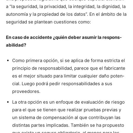
a “la seguri­dad, la pri­vaci­dad, la inte­gri­dad, la dig­nidad, la
autonomía y la propiedad de los datos”. En el ámbito de la
seguri­dad se plantean cues­tiones como:
En caso de acci­dente ¿quién deber asumir la respon­s­
abil­i­dad?
Como primera opción, si se apli­ca de for­ma estric­ta el
prin­ci­pio de respon­s­abil­i­dad, parece que el fab­ri­cante
es el mejor situ­a­do para lim­i­tar cualquier daño poten­
cial. Luego podrá pedir respon­s­abil­i­dades a sus
provee­dores.
La otra opción es un enfoque de eval­u­ación de ries­go
para el que se tienen que realizar prue­bas pre­vias y
un sis­tema de com­pen­sación al que con­tribuyan las
dis­tin­tas partes impli­cadas. Tam­bién se ha prop­uesto
que exista un seguro oblig­a­to­rio, al menos para los