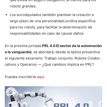
robots grandes.
Los eurodiputa­dos tam­bién plantean la creación a
largo pla­zo de una per­son­al­i­dad jurídi­ca especí­fi­ca
para los robots, para facil­i­tar la deter­mi­nación de
respon­s­abil­i­dades en caso de causar daños.
En la próx­i­ma jor­na­da
PRL 4.0 El sec­tor de la auto­mo­ción
a la van­guardia
, se abor­dará, des­de la ópti­ca pre­ven­ti­va
el sigu­iente esce­nario: Tra­ba­jo con­jun­to: Robots Colab­o­
ra­tivos y Oper­ar­ios — ¿Qué cam­bios impli­ca en PRL?
Puedes inscribirte
aquí
.