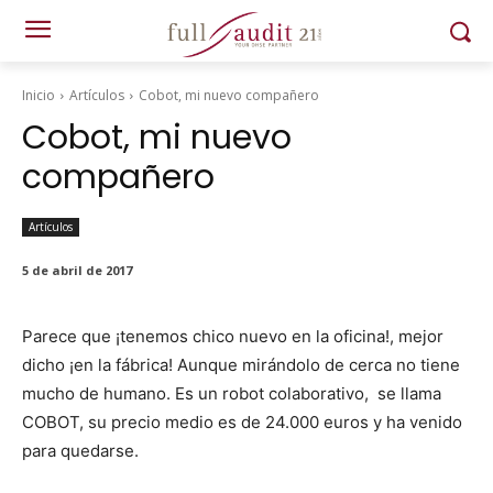
Inicio
Artículos
Cobot, mi nuevo compañero
Cobot, mi nuevo
compañero
Artículos
5 de abril de 2017
Parece que ¡ten­emos chico nue­vo en la ofic­i­na!, mejor
dicho ¡en la fábri­ca! Aunque mirán­do­lo de cer­ca no tiene
mucho de humano. Es un robot colab­o­ra­ti­vo, se lla­ma
COBOT, su pre­cio medio es de 24.000 euros y ha venido
para quedarse.