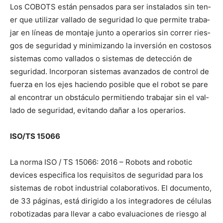
Los COBOTS están pen­sa­dos para ser insta­l­a­dos sin ten­
er que uti­lizar val­la­do de seguri­dad lo que per­mite tra­ba­
jar en líneas de mon­ta­je jun­to a oper­ar­ios sin cor­rer ries­
gos de seguri­dad y min­i­mizan­do la inver­sión en cos­tosos
sis­temas como val­la­dos o sis­temas de detec­ción de
seguri­dad. Incor­po­ran sis­temas avan­za­dos de con­trol de
fuerza en los ejes hacien­do posi­ble que el robot se pare
al encon­trar un obstácu­lo per­mi­tien­do tra­ba­jar sin el val­
la­do de seguri­dad, evi­tan­do dañar a los oper­ar­ios.
ISO/TS 15066
La nor­ma ISO / TS 15066: 2016 – Robots and robot­ic
devices especi­fi­ca los req­ui­si­tos de seguri­dad para los
sis­temas de robot indus­tri­al colab­o­ra­tivos. El doc­u­men­to,
de 33 pági­nas, está dirigi­do a los inte­gradores de célu­las
robo­t­i­zadas para lle­var a cabo eval­u­a­ciones de ries­go al