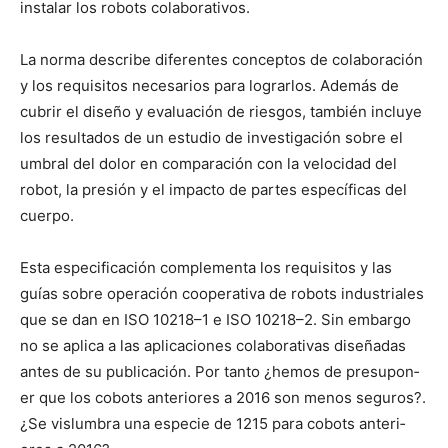
insta­lar los robots colab­o­ra­tivos.
La nor­ma describe difer­entes con­cep­tos de colab­o­ración
y los req­ui­si­tos nece­sar­ios para lograr­los. Además de
cubrir el dis­eño y eval­u­ación de ries­gos, tam­bién incluye
los resul­ta­dos de un estu­dio de inves­ti­gación sobre el
umbral del dolor en com­para­ción con la veloci­dad del
robot, la pre­sión y el impacto de partes especí­fi­cas del
cuer­po.
Esta especi­fi­cación com­ple­men­ta los req­ui­si­tos y las
guías sobre operación coop­er­a­ti­va de robots indus­tri­ales
que se dan en ISO 10218–1 e ISO 10218–2. Sin embar­go
no se apli­ca a las apli­ca­ciones colab­o­ra­ti­vas dis­eñadas
antes de su pub­li­cación. Por tan­to ¿hemos de pre­supon­
er que los cobots ante­ri­ores a 2016 son menos seguros?.
¿Se vis­lum­bra una especie de 1215 para cobots ante­ri­