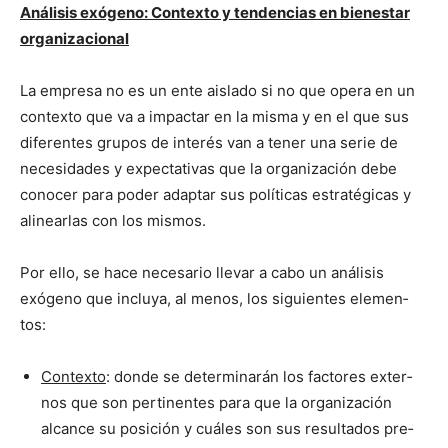
Análi­sis exógeno: Con­tex­to y ten­den­cias en bien­es­tar
orga­ni­za­cional
La empre­sa no es un ente ais­la­do si no que opera en un
con­tex­to que va a impactar en la mis­ma y en el que sus
difer­entes gru­pos de interés van a ten­er una serie de
necesi­dades y expec­ta­ti­vas que la orga­ni­zación debe
cono­cer para poder adap­tar sus políti­cas estratég­i­cas y
alin­ear­las con los mis­mos.
Por ello, se hace nece­sario lle­var a cabo un análi­sis
exógeno que incluya, al menos, los sigu­ientes ele­men­
tos:
Con­tex­to
: donde se deter­mi­narán los fac­tores exter­
nos que son per­ti­nentes para que la orga­ni­zación
alcance su posi­ción y cuáles son sus resul­ta­dos pre­