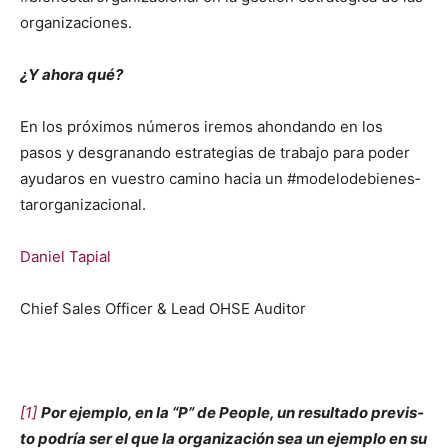
orga­ni­za­ciones.
¿Y aho­ra qué?
En los próx­i­mos números ire­mos ahon­dan­do en los
pasos y des­granan­do estrate­gias de tra­ba­jo para poder
ayu­daros en vue­stro camino hacia un #mod­e­lode­bi­en­es­
taror­ga­ni­za­cional.
Daniel Tapi­al
Chief Sales Offi­cer & Lead OHSE Audi­tor
[1]
Por ejem­p­lo, en la “P” de Peo­ple, un resul­ta­do pre­vis­
to podría ser el que la orga­ni­zación sea un ejem­p­lo en su