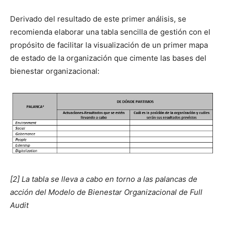
Deriva­do del resul­ta­do de este primer análi­sis, se
recomien­da elab­o­rar una tabla sen­cil­la de gestión con el
propósi­to de facil­i­tar la visu­al­ización de un primer mapa
de esta­do de la orga­ni­zación que cimente las bases del
bien­es­tar orga­ni­za­cional:
[2]
La tabla se lle­va a cabo en torno a las palan­cas de
acción del Mod­e­lo de Bien­es­tar Orga­ni­za­cional de Full
Audit