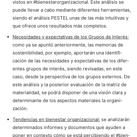
vis­tos en #bien­es­taror­ga­ni­za­cional. Este análi­sis se
puede lle­var a cabo medi­ante difer­entes her­ramien­tas,
sien­do el análi­sis PESTEL unas de las más intu­iti­vas y
que ofrece unos resul­ta­dos más com­ple­tos.
Necesi­dades y expec­ta­ti­vas de los Gru­pos de Interés:
como ya se apun­tó ante­ri­or­mente, las memo­rias de
sosteni­bil­i­dad, por ejem­p­lo, apor­tarán una iden­ti­fi­
cación de las necesi­dades y expec­ta­ti­vas de los difer­
entes gru­pos de interés, sien­do revisadas, en este
caso, des­de la per­spec­ti­va de los gru­pos exter­nos. De
este análi­sis y la pos­te­ri­or eval­u­ación de la matriz de
mate­ri­al­i­dad, se podrá dispon­er de una visión clara y
deter­mi­nante de los aspec­tos mate­ri­ales la orga­ni­
zación.
Ten­den­cias en bien­es­tar orga­ni­za­cional:
se analizarán
deter­mi­na­dos informes y doc­u­men­tos que ayu­den a
pon­er en con­tex­to cómo se está percibi­en­do el #bien­