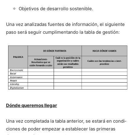
Obje­tivos de desar­rol­lo sostenible.
Una vez anal­izadas fuentes de infor­ma­ción, el sigu­iente
paso será seguir cumpli­men­tan­do la tabla de gestión:
Dónde quer­e­mos lle­gar
Una vez com­ple­ta­da la tabla ante­ri­or, se estará en condi­
ciones de poder empezar a estable­cer las primeras