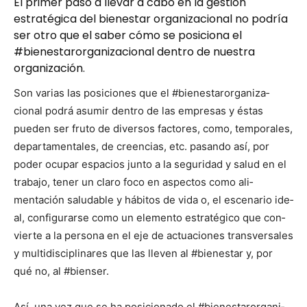
El primer paso a llevar a cabo en la gestión
estratégica del bienestar organizacional no podría
ser otro que el saber cómo se posiciona el
#bienestarorganizacional dentro de nuestra
organización.
Son varias las posi­ciones que el #bien­es­taror­ga­ni­za­
cional podrá asumir den­tro de las empre­sas y éstas
pueden ser fru­to de diver­sos fac­tores, como, tem­po­rales,
depar­ta­men­tales, de creen­cias, etc. pasan­do así, por
poder ocu­par espa­cios jun­to a la seguri­dad y salud en el
tra­ba­jo, ten­er un claro foco en aspec­tos como ali­
mentación salud­able y hábitos de vida o, el esce­nario ide­
al, con­fig­u­rarse como un ele­men­to estratégi­co que con­
vierte a la per­sona en el eje de actua­ciones trans­ver­sales
y mul­ti­dis­ci­pli­nares que las lleven al #bien­es­tar y, por
qué no, al #bienser.
Así, una vez que se ha posi­ciona­do el #bien­es­taror­ga­ni­