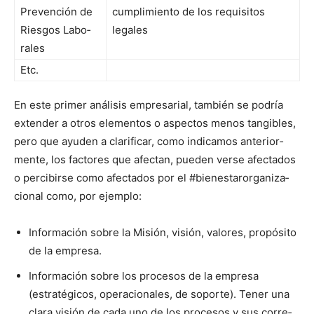
Pre­ven­ción de
cumplim­ien­to de los req­ui­si­tos
Ries­gos Lab­o­
legales
rales
Etc.
En este primer análi­sis empre­sar­i­al, tam­bién se podría
exten­der a otros ele­men­tos o aspec­tos menos tan­gi­bles,
pero que ayu­den a clar­i­ficar, como indicamos ante­ri­or­
mente, los fac­tores que afectan, pueden verse afec­ta­dos
o percibirse como afec­ta­dos por el #bien­es­taror­ga­ni­za­
cional como, por ejem­p­lo:
Infor­ma­ción sobre la Mis­ión, visión, val­ores, propósi­to
de la empre­sa.
Infor­ma­ción sobre los pro­ce­sos de la empre­sa
(estratégi­cos, opera­cionales, de soporte). Ten­er una
clara visión de cada uno de los pro­ce­sos y sus cor­re­