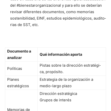
del #bien­es­taror­ga­ni­za­cional y para ello se deberían
revis­ar difer­entes doc­u­men­tos, como memo­rias
sosteni­bil­i­dad, EINF, estu­dios epi­demi­ológi­cos, audi­to­
rias de SST, etc.
Doc­u­men­to a
Qué infor­ma­ción apor­ta
analizar
Pis­tas sobre la direc­ción estratég­i­
Políti­cas
ca, propósi­to.
Planes
Estrate­gia de la orga­ni­zación a
estratégi­cos
medio-largo pla­zo
Direc­ción estratég­i­ca
Gru­pos de interés
Memo­rias de