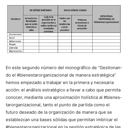
En este segun­do número del mono­grá­fi­co de “Ges­tio­nan­
do el #bien­es­taror­ga­ni­za­cional de man­era estratég­i­ca”
hemos empeza­do a tra­ba­jar en la primera y nece­saria
acción: el análi­sis estratégi­co a lle­var a cabo que per­mi­ta
cono­cer, medi­ante una aprox­i­mación holís­ti­ca al #bien­es­
taror­ga­ni­za­cional, tan­to el pun­to de par­ti­da como el
futuro desea­do de la orga­ni­zación de man­era que se
establez­can una bases sól­i­das que per­mi­tan imbricar el
#bien­es­taror­ga­ni­za­cional en la gestión estratég­i­ca de las