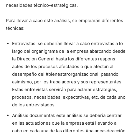
necesi­dades téc­ni­co-estratég­i­cas.
Para lle­var a cabo este análi­sis, se emplearán difer­entes
téc­ni­cas:
Entre­vis­tas: se deberían lle­var a cabo entre­vis­tas a lo
largo del organ­i­gra­ma de la empre­sa abar­can­do des­de
la Direc­ción Gen­er­al has­ta los difer­entes respon­s­
ables de los pro­ce­sos afec­ta­dos o que afectan al
desem­peño del #bien­es­taror­ga­ni­za­cional, pasan­do,
asimis­mo, por los tra­ba­jadores y sus rep­re­sen­tantes.
Estas entre­vis­tas servirán para aclarar estrate­gias,
pro­ce­sos, necesi­dades, expec­ta­ti­vas, etc. de cada uno
de los entre­vis­ta­dos.
Análi­sis doc­u­men­tal: este análi­sis se debería cen­trar
en las actua­ciones que la empre­sa está lle­van­do a
cabo en cada una de las difer­entes #palan­cas­deac­ción