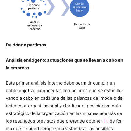
De dónde par­ti­mos
Análi­sis endógeno: actua­ciones que se lle­van a cabo en
la empre­sa
Este primer análi­sis inter­no debe per­mi­tir cumplir un
doble obje­ti­vo: cono­cer las actua­ciones que se están lle­
van­do a cabo en cada una de las palan­cas del mod­e­lo de
#bien­es­taror­ga­ni­za­cional y clar­i­ficar el posi­cionamien­to
estratégi­co de la orga­ni­zación en las mis­mas además de
los resul­ta­dos pre­vis­tos que pre­tende obten­er
[1]
de for­
ma que se pue­da empezar a vis­lum­brar las posi­bles