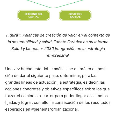
Figu­ra 1. Palan­cas de creación de val­or en el con­tex­to de
la sosteni­bil­i­dad y salud. Fuente Foréti­ca en su informe
Salud y bien­es­tar 2030 Inte­gración en la estrate­gia
empre­sar­i­al
Una vez hecho este doble análi­sis se estará en dis­posi­
ción de dar el sigu­iente paso: deter­mi­nar, para las
grandes líneas de actuación, la estrate­gia, es decir, las
acciones conc­re­tas y obje­tivos especí­fi­cos sobre los que
trazar el camino a recor­rer para poder lle­gar a las metas
fijadas y lograr, con ello, la con­se­cu­ción de los resul­ta­dos
esper­a­dos en #bien­es­taror­ga­ni­za­cional.