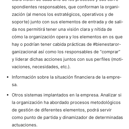
spon­di­entes respon­s­ables, que con­for­man la orga­ni­
zación (al menos los estratégi­cos, oper­a­tivos y de
soporte) jun­to con sus ele­men­tos de entra­da y de sal­i­
da nos per­mi­tirá ten­er una visión clara y níti­da de
cómo la orga­ni­zación opera y los ele­men­tos en os que
hay o podrían ten­er cabi­da prác­ti­cas de #bien­es­taror­
ga­ni­za­cional así como los respon­s­ables de “com­prar”
y lid­er­ar dichas acciones jun­tos con sus per­files (moti­
va­ciones, necesi­dades, etc.).
Infor­ma­ción sobre la situación financiera de la empre­
sa.
Otros sis­temas implan­ta­dos en la empre­sa. Analizar si
la orga­ni­zación ha abor­da­do pro­ce­sos metodológi­cos
de gestión de difer­entes ele­men­tos, podrá servir
como pun­to de par­ti­da y dinamizador de deter­mi­nadas
actua­ciones.