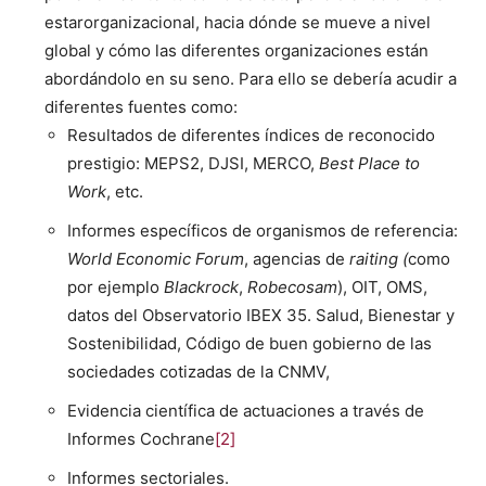
es­taror­ga­ni­za­cional, hacia dónde se mueve a niv­el
glob­al y cómo las difer­entes orga­ni­za­ciones están
abor­dán­do­lo en su seno. Para ello se debería acud­ir a
difer­entes fuentes como:
Resul­ta­dos de difer­entes índices de recono­ci­do
pres­ti­gio: MEPS2, DJSI, MERCO,
Best Place to
Work
, etc.
Informes especí­fi­cos de organ­is­mos de ref­er­en­cia:
World Eco­nom­ic Forum
, agen­cias de
rait­ing (
como
por ejem­p­lo
Black­rock
,
Robe­cosam
), OIT, OMS,
datos del Obser­va­to­rio IBEX 35. Salud, Bien­es­tar y
Sosteni­bil­i­dad, Códi­go de buen gob­ier­no de las
sociedades coti­zadas de la CNMV,
Evi­den­cia cien­tí­fi­ca de actua­ciones a través de
Informes Cochrane
[2]
Informes sec­to­ri­ales.