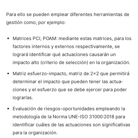
Para ello se pueden emplear difer­entes her­ramien­tas de
gestión como, por ejem­p­lo:
Matri­ces PCI, POAM: medi­ante estas matri­ces, para los
fac­tores inter­nos y exter­nos respec­ti­va­mente, se
logrará iden­ti­ficar qué actua­ciones causarán un
impacto alto (cri­te­rio de selec­ción) en la orga­ni­zación.
Matriz esfuer­zo-impacto, matriz de 2×2 que per­mi­tirá
deter­mi­nar el impacto que pueden ten­er las actua­
ciones y el esfuer­zo que se debe ejercer para poder
lograr­las.
Eval­u­ación de ries­gos-opor­tu­nidades emple­an­do la
metodología de la Nor­ma UNE-ISO 31000:2018 para
iden­ti­ficar cuáles de las actua­ciones son sig­ni­fica­ti­vas
para la orga­ni­zación.