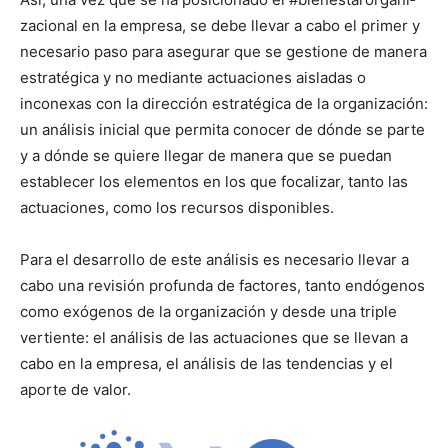
za­cional en la empre­sa, se debe lle­var a cabo el primer y
nece­sario paso para ase­gu­rar que se ges­tione de man­era
estratég­i­ca y no medi­ante actua­ciones ais­ladas o
inconexas con la direc­ción estratég­i­ca de la orga­ni­zación:
un análi­sis ini­cial que per­mi­ta cono­cer de dónde se parte
y a dónde se quiere lle­gar de man­era que se puedan
estable­cer los ele­men­tos en los que focalizar, tan­to las
actua­ciones, como los recur­sos disponibles.
Para el desar­rol­lo de este análi­sis es nece­sario lle­var a
cabo una revisión pro­fun­da de fac­tores, tan­to endógenos
como exógenos de la orga­ni­zación y des­de una triple
ver­tiente: el análi­sis de las actua­ciones que se lle­van a
cabo en la empre­sa, el análi­sis de las ten­den­cias y el
aporte de val­or.