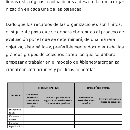
líneas estratég­i­cas o actua­ciones a desar­rol­lar en la orga­
ni­zación en cada una de las palan­cas.
Dado que los recur­sos de las orga­ni­za­ciones son fini­tos,
el sigu­iente paso que se deberá abor­dar es el pro­ce­so de
eval­u­ación por el que se deter­mi­nará, de una man­era
obje­ti­va, sis­temáti­ca y, preferi­ble­mente doc­u­men­ta­da, los
grandes gru­pos de acciones sobre los que se deberá
empezar a tra­ba­jar en el mod­e­lo de #bien­es­taror­ga­ni­za­
cional con actua­ciones y políti­cas conc­re­tas.