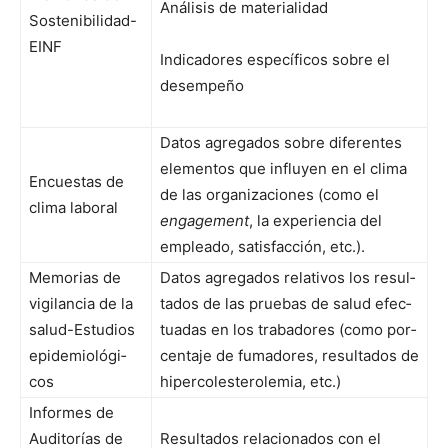
Análi­sis de mate­ri­al­i­dad
Sosteni­bil­i­dad-
EINF
Indi­cadores especí­fi­cos sobre el
desem­peño
Datos agre­ga­dos sobre difer­entes
ele­men­tos que influyen en el cli­ma
Encues­tas de
de las orga­ni­za­ciones (como el
cli­ma lab­o­ral
engage­ment
, la expe­ri­en­cia del
emplea­do, sat­is­fac­ción, etc.).
Memo­rias de
Datos agre­ga­dos rel­a­tivos los resul­
vig­i­lan­cia de la
ta­dos de las prue­bas de salud efec­
salud-Estu­dios
tu­adas en los tra­badores (como por­
epi­demi­ológi­
centa­je de fumadores, resul­ta­dos de
cos
hiper­co­les­terolemia, etc.)
Informes de
Audi­torías de
Resul­ta­dos rela­ciona­dos con el