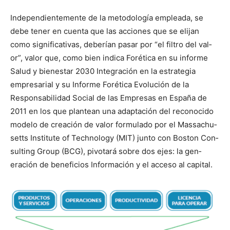
Inde­pen­di­en­te­mente de la metodología emplea­da, se
debe ten­er en cuen­ta que las acciones que se eli­jan
como sig­ni­fica­ti­vas, deberían pasar por “el fil­tro del val­
or”, val­or que, como bien indi­ca Foréti­ca en su informe
Salud y bien­es­tar 2030 Inte­gración en la estrate­gia
empre­sar­i­al y su Informe Foréti­ca Evolu­ción de la
Respon­s­abil­i­dad Social de las Empre­sas en España de
2011 en los que plantean una adaptación del recono­ci­do
mod­e­lo de creación de val­or for­mu­la­do por el Mass­a­chu­
setts Insti­tute of Tech­nol­o­gy (MIT) jun­to con Boston Con­
sult­ing Group (BCG), piv­otará sobre dos ejes: la gen­
eración de ben­efi­cios Infor­ma­ción y el acce­so al cap­i­tal.