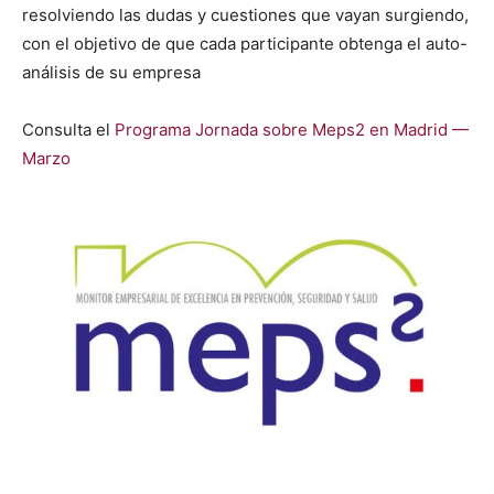
resolvien­do las dudas y cues­tiones que vayan surgien­do,
con el obje­ti­vo de que cada par­tic­i­pante obten­ga el auto-
análi­sis de su empre­sa
Con­sul­ta el
Pro­gra­ma Jor­na­da sobre Meps2 en Madrid —
Mar­zo