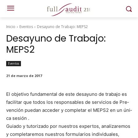
Inicio
Eventos
Desayuno de Trabajo: MEPS2
Desayuno de Trabajo:
MEPS2
Eventos
21 de marzo de 2017
El obje­ti­vo fun­da­men­tal de este desayuno de tra­ba­jo es
facil­i­tar que todos los respon­s­ables de ser­vi­cios de Pre­
ven­ción puedan acced­er y com­ple­tar el MEPS2 en un úni­
ca sesión .
Guia­do y tutor­iza­do por nue­stros exper­tos, analizare­mos
y com­pletare­mos nue­stros for­mu­la­rios indi­vid­uales,