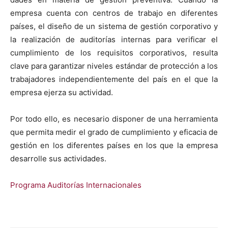
empre­sa cuen­ta con cen­tros de tra­ba­jo en difer­entes
país­es, el dis­eño de un sis­tema de gestión cor­po­ra­ti­vo y
la real­ización de audi­torías inter­nas para ver­i­ficar el
cumplim­ien­to de los req­ui­si­tos cor­po­ra­tivos, resul­ta
clave para garan­ti­zar nive­les están­dar de pro­tec­ción a los
tra­ba­jadores inde­pen­di­en­te­mente del país en el que la
empre­sa ejerza su activi­dad.
Por todo ello, es nece­sario dispon­er de una her­ramien­ta
que per­mi­ta medir el gra­do de cumplim­ien­to y efi­ca­cia de
gestión en los difer­entes país­es en los que la empre­sa
desar­rolle sus activi­dades.
Pro­gra­ma Audi­torías Inter­na­cionales