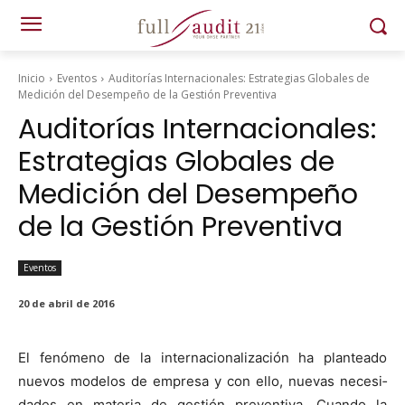
Inicio
Eventos
Auditorías Internacionales: Estrategias Globales de
Medición del Desempeño de la Gestión Preventiva
Auditorías Internacionales:
Estrategias Globales de
Medición del Desempeño
de la Gestión Preventiva
Eventos
20 de abril de 2016
El fenó­meno de la inter­na­cional­ización ha plantea­do
nuevos mod­e­los de empre­sa y con ello, nuevas necesi­
dades en mate­ria de gestión pre­ven­ti­va. Cuan­do la