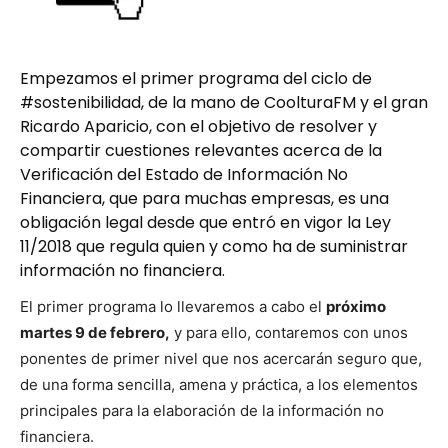
Empezamos el primer programa del ciclo de
#sostenibilidad, de la mano de
CoolturaFM
y el gran
Ricardo Aparicio
, con el objetivo de resolver y
compartir cuestiones relevantes acerca de la
Verificación del Estado de Información No
Financiera, que para muchas empresas, es una
obligación legal desde que entró en vigor la Ley
11/2018 que regula quien y como ha de suministrar
información no financiera
.
El primer pro­gra­ma lo lle­vare­mos a cabo el
próx­i­mo
martes 9 de febrero,
y para ello, con­tare­mos con unos
ponentes de primer niv­el que nos acer­carán seguro que,
de una for­ma sen­cil­la, ame­na y prác­ti­ca, a los ele­men­tos
prin­ci­pales para la elab­o­ración de la infor­ma­ción no
financiera.