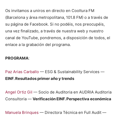
Os invi­ta­mos a uniros en direc­to en Cooltura FM
(Barcelona y área met­ro­pol­i­tana, 101.8 FM) o a través de
su pági­na de Face­book. Si no podéis, nos pre­ocupéis,
una vez final­iza­do, a través de nues­tra web y nue­stro
canal de YouTube, pon­dremos, a dis­posi­ción de todos, el
enlace a la grabación del pro­gra­ma.
PROGRAMA
:
Paz Arias Car­ballo
— ESG & Sus­tain­abil­i­ty Ser­vices —
EINF. Resul­ta­dos primer año y trends
Angel Ortiz Gil
— Socio de Audi­to­ria en AUDRIA Audi­to­ria
Con­sul­to­ria —
Ver­i­fi­cación EINF. Per­spec­ti­va económi­ca
Manuela Brin­ques
— Direc­to­ra Téc­ni­ca en Full Audit —