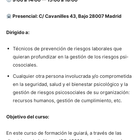
Pres­en­cial: C/ Cavanilles 43, Bajo 28007 Madrid
Dirigi­do a:
Téc­ni­cos de pre­ven­ción de ries­gos lab­o­rales que
quier­an pro­fun­dizar en la gestión de los ries­gos psi­
coso­ciales.
Cualquier otra per­sona involu­cra­da y/o com­pro­meti­da
en la seguri­dad, salud y el bien­es­tar psi­cológi­co y la
gestión de ries­gos psi­coso­ciales de su orga­ni­zación:
recur­sos humanos, gestión de cumplim­ien­to, etc.
Obje­ti­vo del cur­so:
En este cur­so de for­ma­ción le guiará, a través de las