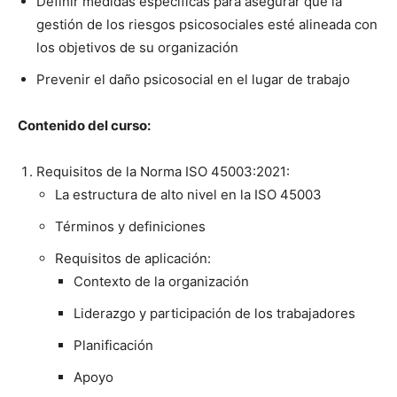
Definir medi­das especí­fi­cas para ase­gu­rar que la
gestión de los ries­gos psi­coso­ciales esté alin­ea­da con
los obje­tivos de su orga­ni­zación
Pre­venir el daño psi­coso­cial en el lugar de tra­ba­jo
Con­tenido del cur­so:
Req­ui­si­tos de la Nor­ma ISO 45003:2021:
La estruc­tura de alto niv­el en la ISO 45003
Tér­mi­nos y defini­ciones
Req­ui­si­tos de apli­cación:
Con­tex­to de la orga­ni­zación
Lid­er­az­go y par­tic­i­pación de los tra­ba­jadores
Plan­i­fi­cación
Apoyo