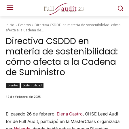
Inicio
Eventos
Directiva CSDDD en materia de sostenibilidad: cómo
afecta a la Cadena de...
Directiva CSDDD en
materia de sostenibilidad:
cómo afecta a la Cadena
de Suministro
Eventos
Sostenibilidad
12 de febrero de 2025
El pasa­do 26 de febrero,
Ele­na Cas­tro
, OHSE Lead Audi­
tor de Full Audit, par­ticipó en la Mas­ter­Class orga­ni­za­da
por
Nalan­da
, donde habló sobre la nue­va Direc­ti­va