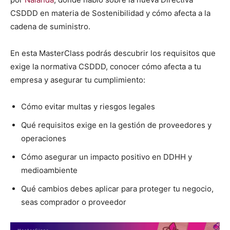
CSDDD en mate­ria de Sosteni­bil­i­dad y cómo afec­ta a la
cade­na de sum­in­istro.
En esta Mas­ter­Class podrás des­cubrir los req­ui­si­tos que
exige la nor­ma­ti­va CSDDD, cono­cer cómo afec­ta a tu
empre­sa y ase­gu­rar tu cumplim­ien­to:
Cómo evi­tar mul­tas y ries­gos legales
Qué req­ui­si­tos exige en la gestión de provee­dores y
opera­ciones
Cómo ase­gu­rar un impacto pos­i­ti­vo en DDHH y
medioam­bi­ente
Qué cam­bios debes aplicar para pro­te­ger tu nego­cio,
seas com­prador o provee­dor