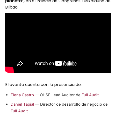
planeta”,
en el Palacio de Congresos Euskalduna de
Bilbao.
El evento cuenta con la presencia de:
Ele­na Cas­tro
— OHSE Lead Audi­tor de
Full Audit
Daniel Tapi­al
— Direc­tor de desar­rol­lo de nego­cio de
Full Audit