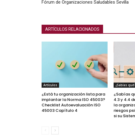
Fórum de Organizaciones Saludables Sevilla
ARTÍCULOS RELACIONADOS
Artículos
¿Sabías qué
¿Está tu organización lista para
¿Sabías q
implantar la Norma ISO 45003?
4.3 y 4.4 
Checklist Autoevaluación ISO
la organiz
45003 Capítulo 4
riesgos ps
si su Sistem