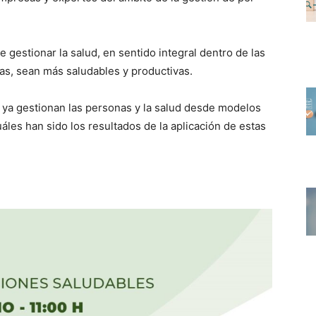
 ges­tionar la salud, en sen­ti­do inte­gral den­tro de las
mas, sean más salud­ables y pro­duc­ti­vas.
a ges­tio­nan las per­sonas y la salud des­de mod­e­los
uáles han sido los resul­ta­dos de la apli­cación de estas