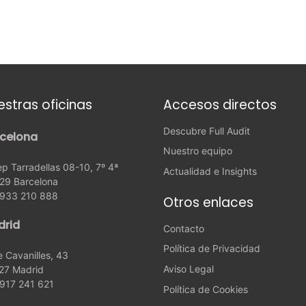
estras oficinas
Accesos directos
Descubre Full Audit
celona
Nuestro equipo
p Tarradellas 08-10, 7º 4ª
Actualidad e Insights
29 Barcelona
: 933 210 888
Otros enlaces
drid
Contacto
Política de Privacidad
e Cavanilles, 43
Aviso Legal
27 Madrid
 917 241 621
Política de Cookies