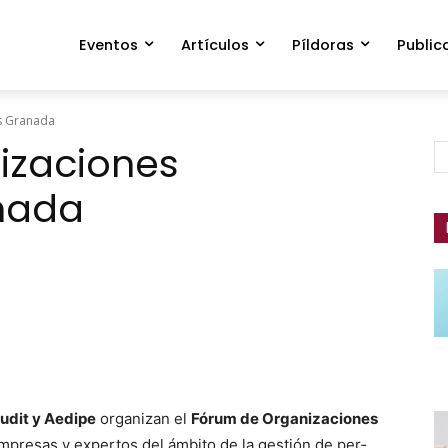
Eventos
Artículos
Píldoras
Public
s Granada
izaciones
nada
Audit y Aedipe
orga­ni­zan el
Fórum de Orga­ni­za­ciones
mpre­sas y exper­tos del ámbito de la gestión de per­