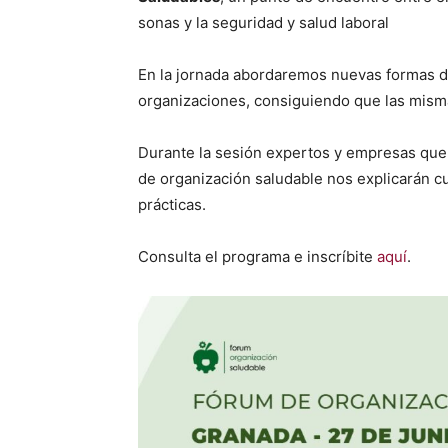
sonas y la seguri­dad y salud lab­o­ral
En la jor­na­da abor­dare­mos nuevas for­mas de
orga­ni­za­ciones, con­sigu­ien­do que las mis­
Durante la sesión exper­tos y empre­sas que y
de orga­ni­zación salud­able nos expli­carán c
prác­ti­cas.
Con­sul­ta el pro­gra­ma e inscríbite
aquí
.