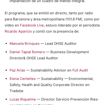
implantación de un cuadro de man­do inte­gral.
El pro­gra­ma, que se emi­tió en direc­to, tan­to por radio
para Barcelona y área met­ro­pol­i­tana (101.8 FM), como por
video en
Face­book Live
, estu­vo lid­er­a­do por el peri­odista
Ricar­do Apari­cio
y con­tó con la pres­en­cia de:
Manuela Brin­ques
— Lead OHSE Audi­tor
Daniel Tapi­al Romero
— Busi­ness Devel­op­ment
Director& OHSE Lead Audi­tor
Paz Arias
— Sus­tain­abil­i­ty Advi­sor en
Full Audit
Ele­na Cen­telles
— Sus­tain­abil­i­ty — Envi­ron­men­tal,
Safe­ty, Health and Qual­i­ty Cor­po­rate Direc­tor en
Tradebe
Lucas Riquelme
— Direc­tor Ser­vi­cio Pre­ven­ción Ries­