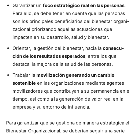
Garan­ti­zar un
foco estratégi­co real en las per­sonas
.
Para ello, se debe ten­er en cuen­ta que las per­sonas
son los prin­ci­pales ben­e­fi­cia­r­ios del bien­es­tar orga­ni­
za­cional pri­or­izan­do aque­l­las actua­ciones que
impacten en su desar­rol­lo, salud y bien­es­tar.
Ori­en­tar, la gestión del bien­es­tar, hacia la
con­se­cu­
ción de los resul­ta­dos esper­a­dos
, entre los que
desta­ca, la mejo­ra de la salud de las per­sonas.
Tra­ba­jar la
mov­i­lización generan­do un cam­bio
sostenible
en las orga­ni­za­ciones medi­ante agentes
mov­i­lizadores que con­tribuyan a su per­ma­nen­cia en el
tiem­po, así como a la gen­eración de val­or real en la
empre­sa y su entorno de influ­en­cia.
Para garan­ti­zar que se ges­tiona de man­era estratég­i­ca el
Bien­es­tar Orga­ni­za­cional, se deberían seguir una serie