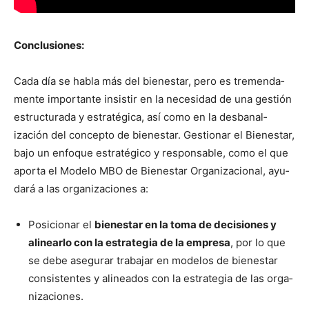
Con­clu­siones:
Cada día se habla más del bien­es­tar, pero es tremen­da­
mente impor­tante insi­s­tir en la necesi­dad de una gestión
estruc­tura­da y estratég­i­ca, así como en la des­banal­
ización del con­cep­to de bien­es­tar. Ges­tionar el Bien­es­tar,
bajo un enfoque estratégi­co y respon­s­able, como el que
apor­ta el Mod­e­lo MBO de Bien­es­tar Orga­ni­za­cional, ayu­
dará a las orga­ni­za­ciones a:
Posi­cionar el
bien­es­tar en la toma de deci­siones y
alin­ear­lo con la estrate­gia de la empre­sa
, por lo que
se debe ase­gu­rar tra­ba­jar en mod­e­los de bien­es­tar
con­sis­tentes y alin­ea­d­os con la estrate­gia de las orga­
ni­za­ciones.