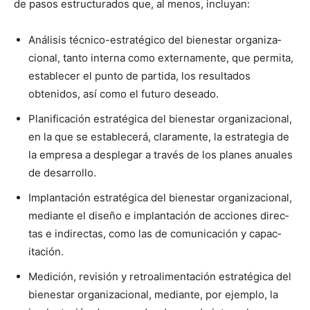
de pasos estruc­tura­dos que, al menos, incluyan:
Análi­sis téc­ni­co-estratégi­co del bien­es­tar orga­ni­za­
cional, tan­to inter­na como exter­na­mente, que per­mi­ta,
estable­cer el pun­to de par­ti­da, los resul­ta­dos
obtenidos, así como el futuro desea­do.
Plan­i­fi­cación estratég­i­ca del bien­es­tar orga­ni­za­cional,
en la que se estable­cerá, clara­mente, la estrate­gia de
la empre­sa a desple­gar a través de los planes anuales
de desar­rol­lo.
Implantación estratég­i­ca del bien­es­tar orga­ni­za­cional,
medi­ante el dis­eño e implantación de acciones direc­
tas e indi­rec­tas, como las de comu­ni­cación y capac­
itación.
Medición, revisión y retroal­i­mentación estratég­i­ca del
bien­es­tar orga­ni­za­cional, medi­ante, por ejem­p­lo, la