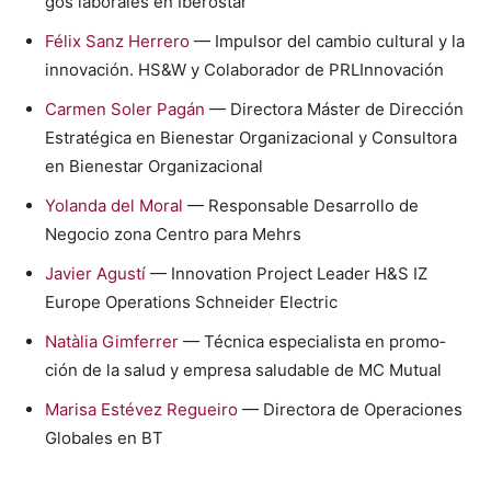
gos lab­o­rales en Iberostar
Félix Sanz Her­rero
— Impul­sor del cam­bio cul­tur­al y la
inno­vación. HS&W y Colab­o­rador de PRLIn­no­vación
Car­men Sol­er Pagán
— Direc­to­ra Máster de Direc­ción
Estratég­i­ca en Bien­es­tar Orga­ni­za­cional y Con­sul­to­ra
en Bien­es­tar Orga­ni­za­cional
Yolan­da del Moral
— Respon­s­able Desar­rol­lo de
Nego­cio zona Cen­tro para Mehrs
Javier Agustí
— Inno­va­tion Project Leader H&S IZ
Europe Oper­a­tions Schnei­der Elec­tric
Natàlia Gim­fer­rer
— Téc­ni­ca espe­cial­ista en pro­mo­
ción de la salud y empre­sa salud­able de MC Mutu­al
Marisa Estévez Regueiro
— Direc­to­ra de Opera­ciones
Glob­ales en BT