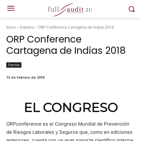
Inicio
Eventos
ORP Conference Cartagena de Indias 2018
ORP Conference
Cartagena de Indias 2018
Eventos
13 de febrero de 2018
EL CONGRESO
ORP
con­fer­ence es el Con­gre­so Mundi­al de Pre­ven­ción
de Ries­gos Lab­o­rales y Seguros que, como en edi­ciones
ante­ri­ores, cuen­ta con un gran soporte cien­tí­fi­co inter­na­