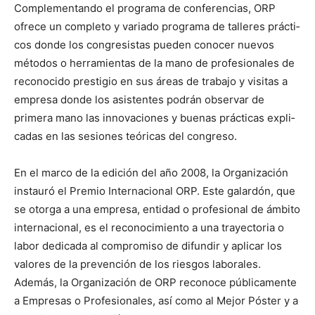
Com­ple­men­tan­do el pro­gra­ma de con­fer­en­cias,
ORP
ofrece un com­ple­to y vari­a­do pro­gra­ma de talleres prác­ti­
cos donde los con­gre­sis­tas pueden cono­cer nuevos
méto­dos o her­ramien­tas de la mano de pro­fe­sion­ales de
recono­ci­do pres­ti­gio en sus áreas de tra­ba­jo y vis­i­tas a
empre­sa donde los asis­tentes podrán obser­var de
primera mano las inno­va­ciones y bue­nas prác­ti­cas expli­
cadas en las sesiones teóri­c­as del con­gre­so.
En el mar­co de la edi­ción del año 2008, la Orga­ni­zación
instau­ró el Pre­mio Inter­na­cional
ORP
. Este galardón, que
se otor­ga a una empre­sa, enti­dad o pro­fe­sion­al de ámbito
inter­na­cional, es el reconocimien­to a una trayec­to­ria o
labor ded­i­ca­da al com­pro­miso de difundir y aplicar los
val­ores de la pre­ven­ción de los ries­gos lab­o­rales.
Además, la Orga­ni­zación de
ORP
reconoce públi­ca­mente
a Empre­sas o Pro­fe­sion­ales, así como al Mejor Póster y a