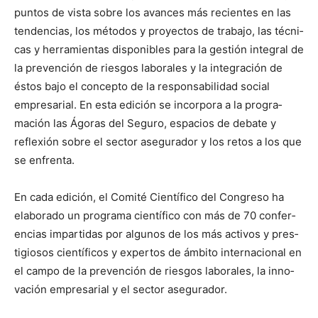
pun­tos de vista sobre los avances más recientes en las
ten­den­cias, los méto­dos y proyec­tos de tra­ba­jo, las téc­ni­
cas y her­ramien­tas disponibles para la gestión inte­gral de
la pre­ven­ción de ries­gos lab­o­rales y la inte­gración de
éstos bajo el con­cep­to de la respon­s­abil­i­dad social
empre­sar­i­al. En esta edi­ción se incor­po­ra a la pro­gra­
mación las Ágo­ras del Seguro, espa­cios de debate y
reflex­ión sobre el sec­tor ase­gu­rador y los retos a los que
se enfrenta.
En cada edi­ción, el Comité Cien­tí­fi­co del Con­gre­so ha
elab­o­ra­do un pro­gra­ma cien­tí­fi­co con más de 70 con­fer­
en­cias impar­tidas por algunos de los más activos y pres­
ti­giosos cien­tí­fi­cos y exper­tos de ámbito inter­na­cional en
el cam­po de la pre­ven­ción de ries­gos lab­o­rales, la inno­
vación empre­sar­i­al y el sec­tor ase­gu­rador.