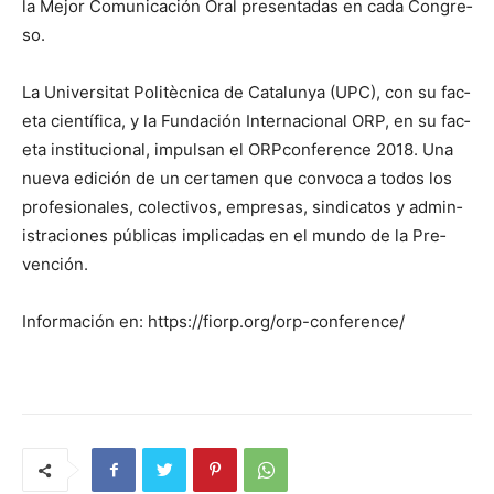
la Mejor Comu­ni­cación Oral pre­sen­tadas en cada Con­gre­
so.
La Uni­ver­si­tat Politèc­ni­ca de Catalun­ya (UPC), con su fac­
eta cien­tí­fi­ca, y la Fun­dación Inter­na­cional ORP, en su fac­
eta insti­tu­cional, impul­san el
ORP
con­fer­ence 2018. Una
nue­va edi­ción de un cer­ta­men que con­vo­ca a todos los
pro­fe­sion­ales, colec­tivos, empre­sas, sindi­catos y admin­
is­tra­ciones públi­cas impli­cadas en el mun­do de la Pre­
ven­ción.
Infor­ma­ción en: https://fiorp.org/orp-conference/