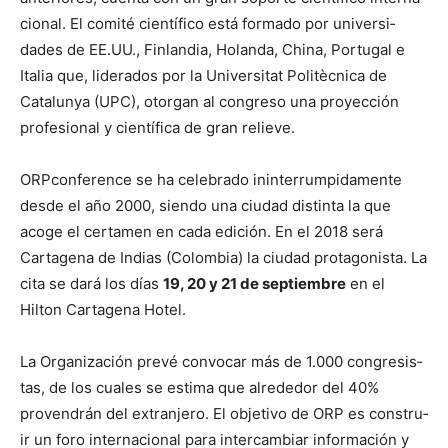
cional. El comité cien­tí­fi­co está for­ma­do por uni­ver­si­
dades de EE.UU., Fin­lan­dia, Holan­da, Chi­na, Por­tu­gal e
Italia que, lid­er­a­dos por la Uni­ver­si­tat Politèc­ni­ca de
Catalun­ya (UPC), otor­gan al con­gre­so una proyec­ción
pro­fe­sion­al y cien­tí­fi­ca de gran relieve.
ORP
con­fer­ence se ha cel­e­bra­do inin­ter­rump­i­da­mente
des­de el año 2000, sien­do una ciu­dad dis­tin­ta la que
acoge el cer­ta­men en cada edi­ción. En el 2018 será
Carta­ge­na de Indias (Colom­bia) la ciu­dad pro­tag­o­nista. La
cita se dará los días
19, 20 y 21 de sep­tiem­bre
en el
Hilton Carta­ge­na Hotel.
La Orga­ni­zación pre­vé con­vo­car más de 1.000 con­gre­sis­
tas, de los cuales se esti­ma que alrede­dor del 40%
proven­drán del extran­jero. El obje­ti­vo de
ORP
es con­stru­
ir un foro inter­na­cional para inter­cam­biar infor­ma­ción y