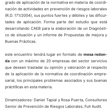
gra­do de apli­cación de la nor­ma­ti­va en mate­ria de coor­di­
nación de activi­dades en pre­ven­ción de ries­gos lab­o­rales
(R.D. 171/2004), sus pun­tos fuertes y débiles y las difi­cul­
tades de apli­cación. For­ma parte del estu­dio que está
desar­rol­lan­do CAEB para la elab­o­ración de un Diag­nós­ti­
co de situación y un informe de Prop­ues­tas de mejo­ra y
Bue­nas Prác­ti­cas.
este encuen­tro ten­drá lugar en for­ma­to de
mesa redon­
da
con un máx­i­mo de 20 empre­sas del sec­tor ser­vi­cios
que deseen trasladar su opinión y val­o­ración al respec­to
de la apli­cación de la nor­ma­ti­va de coor­di­nación empre­
sar­i­al, los prin­ci­pales prob­le­mas aso­ci­a­dos y sus bue­nas
prácti9cas en esta mate­ria.
Dinamizadores: Daniel Tapi­al y Rosa Puer­ta, Con­sul­tores
Senior de Pre­ven­ción de Ries­gos Lab­o­rales, Full Audit.