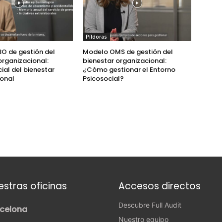
Píldoras
O de gestión del
Modelo OMS de gestión del
organizacional:
bienestar organizacional:
icial del bienestar
¿Cómo gestionar el Entorno
ional
Psicosocial?
estras oficinas
Accesos directos
Descubre Full Audit
celona
Nuestro equipo