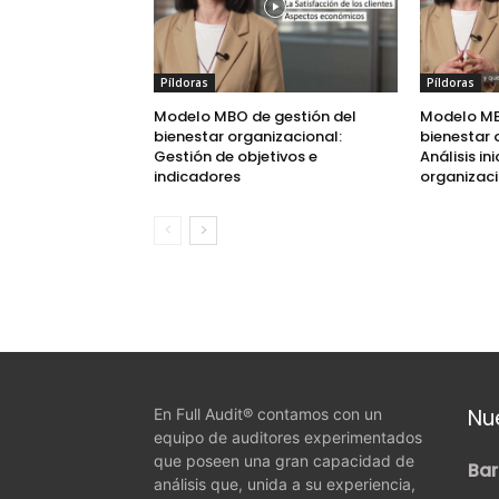
Píldoras
Píldoras
Modelo MBO de gestión del
Modelo MB
bienestar organizacional:
bienestar 
Gestión de objetivos e
Análisis in
indicadores
organizac
Nu
En Full Audit® contamos con un
equipo de auditores experimentados
que poseen una gran capacidad de
Bar
análisis que, unida a su experiencia,