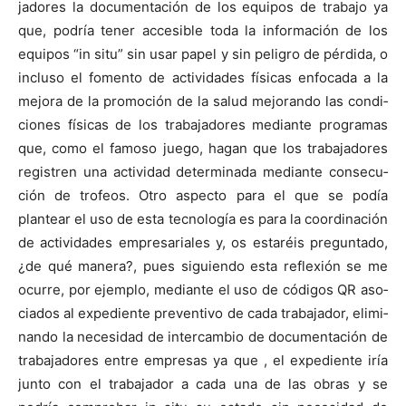
jadores la doc­u­mentación de los equipos de tra­ba­jo ya
que, podría ten­er acce­si­ble toda la infor­ma­ción de los
equipos “in situ” sin usar papel y sin peli­gro de pér­di­da, o
inclu­so el fomen­to de activi­dades físi­cas enfo­ca­da a la
mejo­ra de la pro­mo­ción de la salud mejo­ran­do las condi­
ciones físi­cas de los tra­ba­jadores medi­ante pro­gra­mas
que, como el famoso juego, hagan que los tra­ba­jadores
reg­istren una activi­dad deter­mi­na­da medi­ante con­se­cu­
ción de tro­feos. Otro aspec­to para el que se podía
plantear el uso de esta tec­nología es para la coor­di­nación
de activi­dades empre­sar­i­ales y, os estaréis pre­gun­ta­do,
¿de qué man­era?, pues sigu­ien­do esta reflex­ión se me
ocurre, por ejem­p­lo, medi­ante el uso de códi­gos QR aso­
ci­a­dos al expe­di­ente pre­ven­ti­vo de cada tra­ba­jador, elim­i­
nan­do la necesi­dad de inter­cam­bio de doc­u­mentación de
tra­ba­jadores entre empre­sas ya que , el expe­di­ente iría
jun­to con el tra­ba­jador a cada una de las obras y se