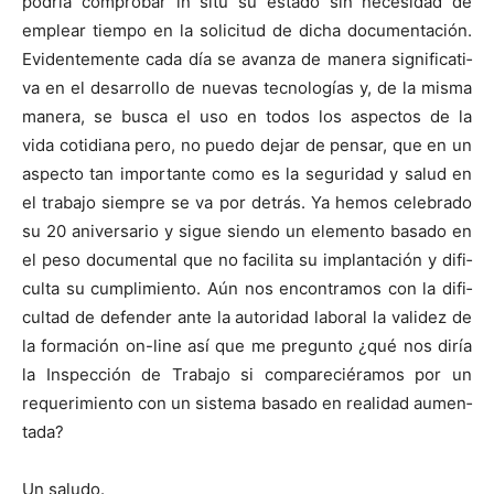
podría com­pro­bar in situ su esta­do sin necesi­dad de
emplear tiem­po en la solic­i­tud de dicha doc­u­mentación.
Evi­den­te­mente cada día se avan­za de man­era sig­ni­fica­ti­
va en el desar­rol­lo de nuevas tec­nologías y, de la mis­ma
man­era, se bus­ca el uso en todos los aspec­tos de la
vida cotid­i­ana pero, no puedo dejar de pen­sar, que en un
aspec­to tan impor­tante como es la seguri­dad y salud en
el tra­ba­jo siem­pre se va por detrás. Ya hemos cel­e­bra­do
su 20 aniver­sario y sigue sien­do un ele­men­to basa­do en
el peso doc­u­men­tal que no facili­ta su implantación y difi­
cul­ta su cumplim­ien­to. Aún nos encon­tramos con la difi­
cul­tad de defend­er ante la autori­dad lab­o­ral la validez de
la for­ma­ción on-line así que me pre­gun­to ¿qué nos diría
la Inspec­ción de Tra­ba­jo si com­pare­ciéramos por un
requer­im­ien­to con un sis­tema basa­do en real­i­dad aumen­
ta­da?
Un salu­do.