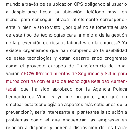
mun­do a través de su ubi­cación GPS obligan­do al usuario
a desplazarse has­ta su ubi­cación, telé­fono móvil en
mano, para con­seguir atra­par al ele­men­to cor­re­spon­di­
ente. Y bien, vis­to lo vis­to, ¿por qué no se fomen­ta el uso
de este tipo de tec­nologías para la mejo­ra de la gestión
de la pre­ven­ción de ries­gos lab­o­rales en la empre­sa? Ya
exis­ten organ­is­mos que han com­pren­di­do la usabil­i­dad
de estas tec­nologías y están desar­rol­lan­do pro­gra­mas
como el proyec­to europeo de Trans­fer­en­cia de Inno­
vación
ARCW (Pro­ced­imien­tos de Seguri­dad y Salud para
muros corti­na con el uso de tec­nología Real­i­dad Aumen­
ta­da
), que ha sido aproba­do por la Agen­cia Pola­ca
Leonar­do da Vin­ci, y yo me pre­gun­to ¿por qué no
emplear esta tec­nología en aspec­tos más cotid­i­anos de la
pre­ven­ción?, sería intere­sante el plantearse la solu­ción a
prob­le­mas como el que encuen­tran las empre­sas en
relación a dispon­er y pon­er a dis­posi­ción de los tra­ba­