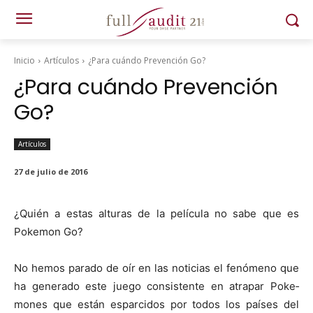
Inicio
Artículos
¿Para cuándo Prevención Go?
¿Para cuándo Prevención
Go?
Artículos
27 de julio de 2016
¿Quién a estas alturas de la pelícu­la no sabe que es
Poke­mon Go?
No hemos para­do de oír en las noti­cias el fenó­meno que
ha gen­er­a­do este juego con­sis­tente en atra­par Poke­
mones que están espar­ci­dos por todos los país­es del