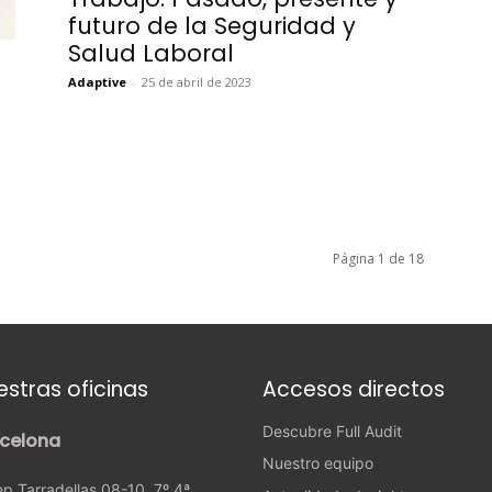
futuro de la Seguridad y
Salud Laboral
Adaptive
-
25 de abril de 2023
Página 1 de 18
estras oficinas
Accesos directos
Descubre Full Audit
celona
Nuestro equipo
p Tarradellas 08-10, 7º 4ª