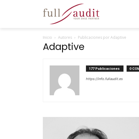
Inicio
Autores
Publicaciones por Adaptive
Adaptive
177 Publicaciones
0 CO
https://info.fullaudit.es