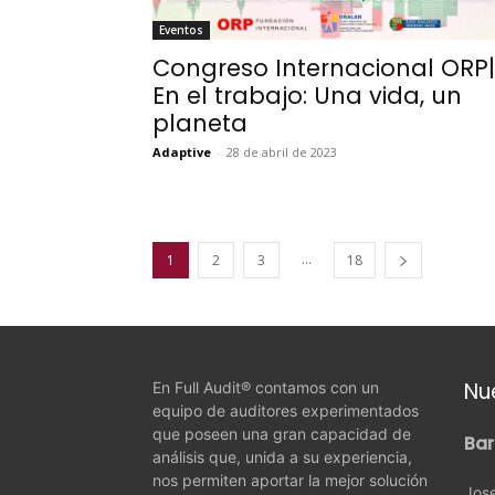
Eventos
Congreso Internacional ORP|
En el trabajo: Una vida, un
planeta
Adaptive
-
28 de abril de 2023
...
1
2
3
18
Nu
En Full Audit® contamos con un
equipo de auditores experimentados
que poseen una gran capacidad de
Bar
análisis que, unida a su experiencia,
nos permiten aportar la mejor solución
Jose