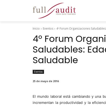
Inicio
Eventos
4º Forum Organizaciones Saludables:
4º Forum Organ
Saludables: Eda
Saludable
Eventos
25 de mayo de 2016
El mun­do lab­o­ral está cam­bian­do y una b
incre­men­tan la pro­duc­tivi­dad y la efi­cien