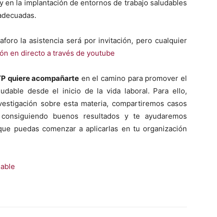
l y en la implantación de entornos de tra­ba­jo salud­ables
ade­cuadas.
aforo la asis­ten­cia será por invitación, pero cualquier
ión en direc­to a través de youtube
TP quiere acom­pañarte
en el camino para pro­mover el
lud­able des­de el ini­cio de la vida lab­o­ral. Para ello,
es­ti­gación sobre esta mate­ria, com­par­tire­mos casos
con­sigu­ien­do buenos resul­ta­dos y te ayu­dare­mos
e puedas comen­zar a apli­car­las en tu orga­ni­zación
­able