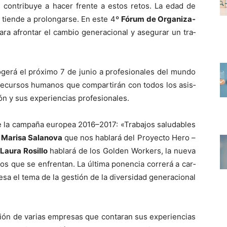
ble con­tribuye a hac­er frente a estos retos. La edad de
al tiende a pro­lon­garse. En este 4
º
Fórum de Orga­ni­za­
ra afrontar el cam­bio gen­era­cional y ase­gu­rar un tra­
ogerá el próx­i­mo 7 de junio a pro­fe­sion­ales del mun­do
s recur­sos humanos que com­par­tirán con todos los asis­
n y sus expe­ri­en­cias pro­fe­sion­ales.
de la cam­paña euro­pea 2016–2017: «Tra­ba­jos salud­ables
e
Marisa Salano­va
que nos hablará del Proyec­to Hero –
Lau­ra Rosil­lo
hablará de los Gold­en Work­ers, la nue­va
los que se enfrentan. La últi­ma ponen­cia cor­rerá a car­
a el tema de la gestión de la diver­si­dad gen­era­cional
ción de varias empre­sas que con­taran sus expe­ri­en­cias