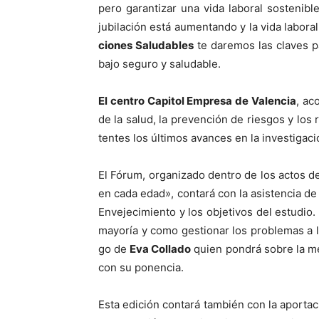
pero garan­ti­zar una vida lab­o­ral sosteni
jubi­lación está aumen­tan­do y la vida lab­o­r
ciones Salud­ables
te dare­mos las claves pa
ba­jo seguro y salud­able.
El cen­tro Capi­tol Empre­sa de Valen­cia
, ac
de la salud, la pre­ven­ción de ries­gos y lo
tentes los últi­mos avances en la inves­ti­gació
El Fórum, orga­ni­za­do den­tro de los actos 
en cada edad», con­tará con la asis­ten­cia d
Enve­jec­imien­to y los obje­tivos del estu­dio.
may­oría y como ges­tionar los prob­le­mas a 
go de
Eva Col­la­do
quien pon­drá sobre la mes
con su ponen­cia.
Esta edi­ción con­tará tam­bién con la aporta