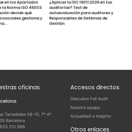
ue en los Apartados
¿Aplicas la ISO 19011:2026 en tus
de la Norma ISO 45003
auditorías? Test de
ación decide qué
autoevaluación para auditores y
icosociales gestiona y
Responsables de Sistemas de
a...
Gestión
estras oficinas
Accesos directos
Descubre Full Audit
celona
Nuestro equipo
p Tarradellas 08-10, 7º 4ª
Actualidad e Insights
29 Barcelona
: 933 210 888
Otros enlaces