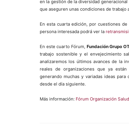
en la gestión de la diver­si­dad gen­era­ciona
que ase­guren unas condi­ciones de tra­ba­jo 
En esta cuar­ta edi­ción, por cues­tiones de 
per­sona intere­sa­da podrá ver la
retrans­mis
En este cuar­to Fórum,
Fun­dación Grupo O
tra­ba­jo sostenible y el enve­jec­imien­to sa
analizare­mos los últi­mos avances de la inv
reales de orga­ni­za­ciones que ya están 
generan­do muchas y vari­adas ideas para qu
des­de el día sigu­iente.
Más infor­ma­ción:
Fórum Orga­ni­zación Salud