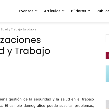
Eventos
Artículos
Píldoras
Public
 Edad y Trabajo Saludable
izaciones
d y Trabajo
ue­na gestión de la seguri­dad y la salud en el tra­ba­jo
­cia. El cam­bio demográ­fi­co puede sus­ci­tar prob­le­mas,