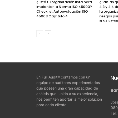
¿Está tu organización lista para
¿Sabías q
implantar la Norma ISO 45003?
4.3 y 4.4 
Checklist Autoevaluación ISO
la organiz
45003 Capítulo 4
riesgos ps
si su Sistem
Nu
En Full Audit® contamos con un
equipo de auditores experimentados
que poseen una gran capacidad de
Bar
análisis que, unida a su experiencia,
nos permiten aportar la mejor solución
Jose
para cada cliente.
080
Tel