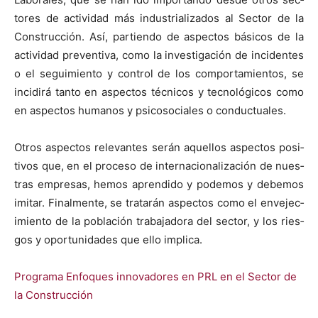
tores de activi­dad más indus­tri­al­iza­dos al Sec­tor de la
Con­struc­ción. Así, par­tien­do de aspec­tos bási­cos de la
activi­dad pre­ven­ti­va, como la inves­ti­gación de inci­dentes
o el seguimien­to y con­trol de los com­por­tamien­tos, se
incidirá tan­to en aspec­tos téc­ni­cos y tec­nológi­cos como
en aspec­tos humanos y psi­coso­ciales o con­duc­tuales.
Otros aspec­tos rel­e­vantes serán aque­l­los aspec­tos pos­i­
tivos que, en el pro­ce­so de inter­na­cional­ización de nues­
tras empre­sas, hemos apren­di­do y podemos y debe­mos
imi­tar. Final­mente, se tratarán aspec­tos como el enve­jec­
imien­to de la población tra­ba­jado­ra del sec­tor, y los ries­
gos y opor­tu­nidades que ello impli­ca.
Pro­gra­ma Enfo­ques inno­vadores en PRL en el Sec­tor de
la Con­struc­ción