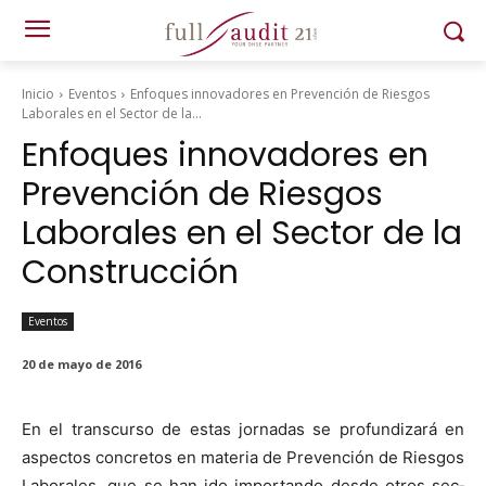
Inicio
Eventos
Enfoques innovadores en Prevención de Riesgos
Laborales en el Sector de la...
Enfoques innovadores en
Prevención de Riesgos
Laborales en el Sector de la
Construcción
Eventos
20 de mayo de 2016
En el tran­scur­so de estas jor­nadas se pro­fun­dizará en
aspec­tos con­cre­tos en mate­ria de Pre­ven­ción de Ries­gos
Lab­o­rales, que se han ido impor­tan­do des­de otros sec­