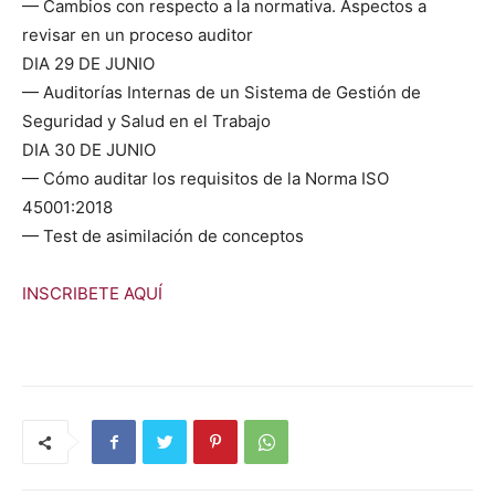
— Cam­bios con respec­to a la nor­ma­ti­va. Aspec­tos a
revis­ar en un pro­ce­so audi­tor
DIA 29 DE JUNIO
— Audi­torías Inter­nas de un Sis­tema de Gestión de
Seguri­dad y Salud en el Tra­ba­jo
DIA 30 DE JUNIO
— Cómo audi­tar los req­ui­si­tos de la Nor­ma ISO
45001:2018
— Test de asim­i­lación de con­cep­tos
INSCRIBETE AQUÍ