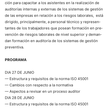
ción para capac­i­tar a los asis­tentes en la real­ización de
audi­torías inter­nas y exter­nas de los sis­temas de gestión
de las empre­sas en relación a los ries­gos lab­o­rales, está
dirigi­do, prin­ci­pal­mente, a per­son­al téc­ni­co y rep­re­sen­
tantes de los tra­ba­jadores que posean for­ma­ción en pre­
ven­ción de ries­gos lab­o­rales de niv­el supe­ri­or y deman­
dan for­ma­ción en audi­toría de los sis­temas de gestión
pre­ven­ti­va.
PROGRAMA
DIA 27 DE JUNIO
— Estruc­tura y req­ui­si­tos de la nor­ma ISO 45001
— Cam­bios con respec­to a la nor­ma­ti­va
— Aspec­tos a revis­ar en un pro­ce­so audi­tor
DIA 28 DE JUNIO
— Estruc­tura y req­ui­si­tos de la nor­ma ISO 45001