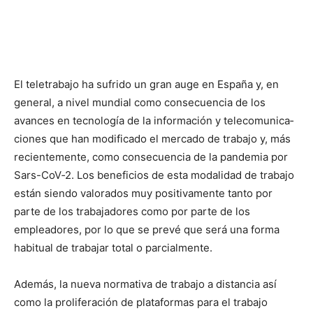
El tele­tra­ba­jo ha sufri­do un gran auge en España y, en
gen­er­al, a niv­el mundi­al como con­se­cuen­cia de los
avances en tec­nología de la infor­ma­ción y tele­co­mu­ni­ca­
ciones que han mod­i­fi­ca­do el mer­ca­do de tra­ba­jo y, más
recien­te­mente, como con­se­cuen­cia de la pan­demia por
Sars-CoV­‑2. Los ben­efi­cios de esta modal­i­dad de tra­ba­jo
están sien­do val­o­rados muy pos­i­ti­va­mente tan­to por
parte de los tra­ba­jadores como por parte de los
empleadores, por lo que se pre­vé que será una for­ma
habit­u­al de tra­ba­jar total o par­cial­mente.
Además, la nue­va nor­ma­ti­va de tra­ba­jo a dis­tan­cia así
como la pro­lif­eración de platafor­mas para el tra­ba­jo