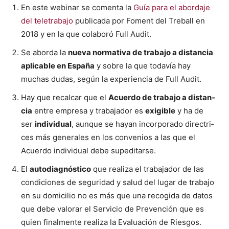
En este webi­nar se comen­ta la
Guía para el abor­da­je
del tele­tra­ba­jo
pub­li­ca­da por Foment del Tre­ball en
2018 y en la que colaboró Full Audit.
Se abor­da la
nue­va nor­ma­ti­va de tra­ba­jo a dis­tan­cia
aplic­a­ble en España
y sobre la que todavía hay
muchas dudas, según la expe­ri­en­cia de Full Audit.
Hay que recal­car que el
Acuer­do de tra­ba­jo a dis­tan­
cia
entre empre­sa y tra­ba­jador es
exi­gi­ble
y ha de
ser
indi­vid­ual
, aunque se hayan incor­po­ra­do direc­tri­
ces más gen­erales en los con­ve­nios a las que el
Acuer­do indi­vid­ual debe suped­i­tarse.
El
auto­di­ag­nós­ti­co
que real­iza el tra­ba­jador de las
condi­ciones de seguri­dad y salud del lugar de tra­ba­jo
en su domi­cilio no es más que una recogi­da de datos
que debe val­o­rar el Ser­vi­cio de Pre­ven­ción que es
quien final­mente real­iza la Eval­u­ación de Ries­gos.