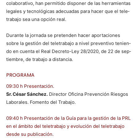
colab­o­ra­ti­vo, han per­mi­ti­do dispon­er de las her­ramien­tas
legales y tec­nológ­i­cas ade­cuadas para hac­er que el tele­
tra­ba­jo sea una opción real.
Durante la jor­na­da se pre­tenden hac­er aporta­ciones
sobre la gestión del tele­tra­ba­jo a niv­el pre­ven­ti­vo tenien­
do en cuen­ta el Real Decre­to-Ley 28/2020, de 22 de sep­
tiem­bre, de tra­ba­jo a dis­tan­cia.
PROGRAMA
09:30 h Pre­sentación.
Sr. César Sánchez.
Direc­tor Ofic­i­na Pre­ven­ción Ries­gos
Lab­o­rales. Fomen­to del Tra­ba­jo.
09:40 h Pre­sentación de la Guía para la gestión de la PRL
en el ámbito del tele­tra­ba­jo y evolu­ción del tele­tra­ba­jo
des­de su pub­li­cación.