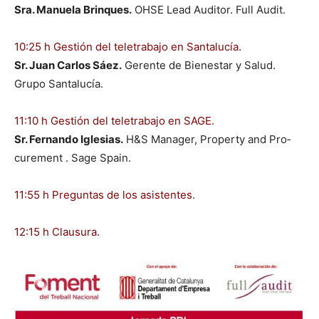
Sra. Manuela Brin­ques.
OHSE Lead Audi­tor. Full Audit.
10:25 h Gestión del tele­tra­ba­jo en San­talucía.
Sr. Juan Car­los Sáez.
Ger­ente de Bien­es­tar y Salud.
Grupo San­talucía.
11:10 h Gestión del tele­tra­ba­jo en SAGE.
Sr. Fer­nan­do Igle­sias.
H&S Man­ag­er, Prop­er­ty and Pro­
cure­ment . Sage Spain.
11:55 h Pre­gun­tas de los asis­tentes.
12:15 h Clausura.