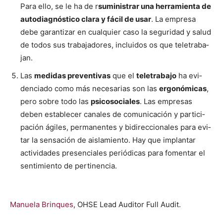
Para ello, se le ha de r
sum­in­is­trar una her­ramien­ta de
auto­di­ag­nós­ti­co clara y fácil de usar
. La empre­sa
debe garan­ti­zar en cualquier caso la seguri­dad y salud
de todos sus tra­ba­jadores, inclu­i­dos os que tele­tra­ba­
jan.
Las
medi­das pre­ven­ti­vas
que el
tele­tra­ba­jo
ha evi­
den­ci­a­do como más nece­sarias son las
ergonómi­cas
,
pero sobre todo las
psi­coso­ciales
. Las empre­sas
deben estable­cer canales de comu­ni­cación y par­tic­i­
pación ágiles, per­ma­nentes y bidi­rec­cionales para evi­
tar la sen­sación de ais­lamien­to. Hay que implan­tar
activi­dades pres­en­ciales per­iódi­cas para fomen­tar el
sen­timien­to de per­ti­nen­cia.
Manuela Brin­ques
, OHSE Lead Audi­tor Full Audit.