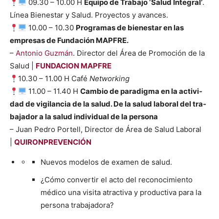
09.30 – 10.00 H
Equipo de Tra­ba­jo ‘Salud Inte­gral’
.
Línea Bien­es­tar y Salud. Proyec­tos y avances.
10.00 – 10.30
Pro­gra­mas de bien­es­tar en las
empre­sas de Fun­dación MAPFRE.
–
Anto­nio Guzmán
. Direc­tor del Área de Pro­mo­ción de la
Salud |
FUNDACION MAPFRE
10.30 – 11.00 H Café
Net­work­ing
11.00 – 11.40 H
Cam­bio de par­a­dig­ma en la activi­
dad de vig­i­lan­cia de la salud. De la salud lab­o­ral del tra­
ba­jador a la salud indi­vid­ual de la per­sona
– Juan Pedro Portell, Direc­tor de Área de Salud Lab­o­ral
|
QUIRONPREVENCIÓN
Nuevos mod­e­los de exa­m­en de salud.
¿Cómo con­ver­tir el acto del reconocimien­to
médi­co una visi­ta atrac­ti­va y pro­duc­ti­va para la
per­sona tra­ba­jado­ra?