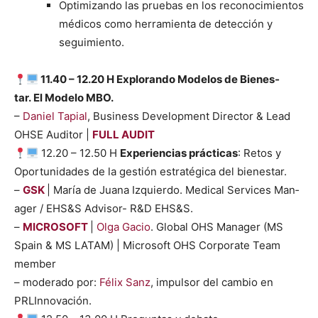
Opti­mizan­do las prue­bas en los reconocimien­tos
médi­cos como her­ramien­ta de detec­ción y
seguimien­to.
11.40 – 12.20 H Explo­ran­do Mod­e­los de Bien­es­
tar. El Mod­e­lo MBO.
–
Daniel Tapi­al
, Busi­ness Devel­op­ment Direc­tor & Lead
OHSE Audi­tor |
FULL AUDIT
12.20 – 12.50 H
Expe­ri­en­cias prác­ti­cas
: Retos y
Opor­tu­nidades de la gestión estratég­i­ca del bien­es­tar.
–
GSK
| María de Jua­na Izquier­do. Med­ical Ser­vices Man­
ag­er / EHS&S Advi­sor- R&D EHS&S.
–
MICROSOFT
|
Olga Gacio
. Glob­al OHS Man­ag­er (MS
Spain & MS LATAM) | Microsoft OHS Cor­po­rate Team
mem­ber
– mod­er­a­do por:
Félix Sanz
, impul­sor del cam­bio en
PRLIn­no­vación.