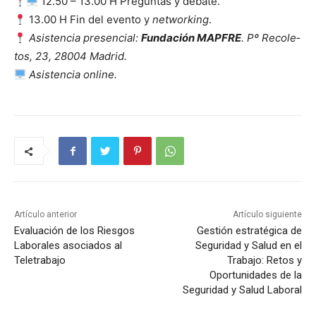
12.50 – 13.00 H Pre­gun­tas y debate.
13.00 H Fin del even­to y
net­work­ing
.
Asis­ten­cia pres­en­cial:
Fun­dación MAPFRE
. Pº Reco­le­
tos, 23, 28004 Madrid.
Asis­ten­cia online.
Artículo anterior
Artículo siguiente
Evaluación de los Riesgos
Gestión estratégica de
Laborales asociados al
Seguridad y Salud en el
Teletrabajo
Trabajo: Retos y
Oportunidades de la
Seguridad y Salud Laboral