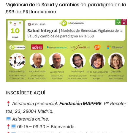
Vigilancia de la Salud y cambios de paradigma en la
SSB de
PRLInnovación.
INSCRÍBETE AQUÍ
Asis­ten­cia pres­en­cial:
Fun­dación MAPFRE
. Pº Reco­le­
tos, 23, 28004 Madrid.
Asis­ten­cia online.
09.15 – 09.30 H Bien­veni­da.