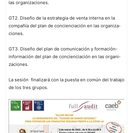
las orga­ni­za­ciones.
GT2. Dis­eño de la estrate­gia de ven­ta inter­na en la
com­pañía del plan de con­cien­ciación en las orga­ni­za­
ciones.
GT3. Dis­eño del plan de comu­ni­cación y for­ma­ción-
infor­ma­ción del plan de con­cien­ciación en las orga­ni­
za­ciones.
La sesión finalizará con la pues­ta en común del tra­ba­jo
de los tres gru­pos.