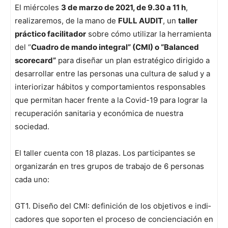
El miér­coles
3 de mar­zo de 2021, de 9.30 a 11 h
,
realizare­mos, de la mano de
FULL AUDIT
, un
taller
prác­ti­co facil­i­ta­dor
sobre cómo uti­lizar la her­ramien­ta
del “
Cuadro de man­do inte­gral” (CMI) o “Bal­anced
score­card”
para dis­eñar un plan estratégi­co dirigi­do a
desar­rol­lar entre las per­sonas una cul­tura de salud y a
inte­ri­orizar hábitos y com­por­tamien­tos respon­s­ables
que per­mi­tan hac­er frente a la Covid-19 para lograr la
recu­peración san­i­taria y económi­ca de nues­tra
sociedad.
El taller cuen­ta con 18 plazas. Los par­tic­i­pantes se
orga­ni­zarán en tres gru­pos de tra­ba­jo de 6 per­sonas
cada uno:
GT1. Dis­eño del CMI: defini­ción de los obje­tivos e indi­
cadores que soporten el pro­ce­so de con­cien­ciación en