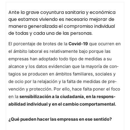
Ante la grave coyuntura sanitaria y económica
que estamos viviendo es necesario mejorar de
manera generalizada el compromiso individual
de todas y cada una de las personas.
El por­centa­je de brotes de la
Covid-19
que ocur­ren en
el ámbito lab­o­ral es rel­a­ti­va­mente bajo porque las
empre­sas han adop­ta­do todo tipo de medi­das a su
alcance y los datos evi­den­cian que la may­oría de con­
ta­gios se pro­ducen en ámbitos famil­iares, sociales y
de ocio por la rela­jación y la fal­ta de medi­das de pre­
ven­ción y pro­tec­ción. Por ello, hace fal­ta pon­er el foco
en la
sen­si­bi­lización a la ciu­dadanía, en la respon­s­
abil­i­dad indi­vid­ual y en el cam­bio com­por­ta­men­tal.
¿Qué pueden hac­er las empre­sas en ese sen­ti­do?