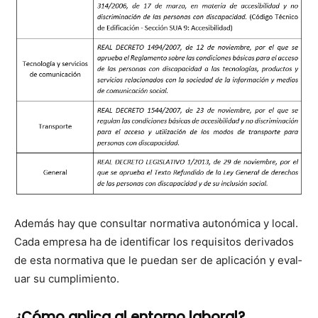
Además hay que con­sul­tar nor­ma­ti­va autonómi­ca y local.
Cada empre­sa ha de iden­ti­ficar los req­ui­si­tos deriva­dos
de esta nor­ma­ti­va que le puedan ser de apli­cación y eval­
u­ar su cumplim­ien­to.
¿Cómo aplica al entorno laboral?