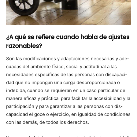
¿A qué se refiere cuando habla de ajustes
razonables?
Son las mod­i­fi­ca­ciones y adapta­ciones nece­sarias y ade­
cuadas del ambi­ente físi­co, social y acti­tu­di­nal a las
necesi­dades especí­fi­cas de las per­sonas con dis­capaci­
dad que no impon­gan una car­ga despro­por­ciona­da o
inde­bi­da, cuan­do se requier­an en un caso par­tic­u­lar de
man­era efi­caz y prác­ti­ca, para facil­i­tar la acce­si­bil­i­dad y la
par­tic­i­pación y para garan­ti­zar a las per­sonas con dis­
capaci­dad el goce o ejer­ci­cio, en igual­dad de condi­ciones
con las demás, de todos los dere­chos.