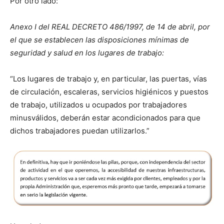
Por otro lado:
Anexo I del REAL DECRETO 486/1997, de 14 de abril, por
el que se estable­cen las dis­posi­ciones mín­i­mas de
seguri­dad y salud en los lugares de tra­ba­jo:
“Los lugares de tra­ba­jo y, en par­tic­u­lar, las puer­tas, vías
de cir­cu­lación, escaleras, ser­vi­cios higiéni­cos y puestos
de tra­ba­jo, uti­liza­dos u ocu­pa­dos por tra­ba­jadores
minusváli­dos, deberán estar acondi­ciona­dos para que
dichos tra­ba­jadores puedan uti­lizar­los.”