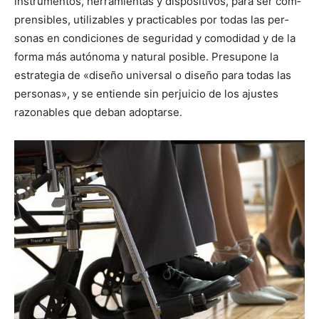
instru­men­tos, her­ramien­tas y dis­pos­i­tivos, para ser com­
pren­si­bles, uti­liz­ables y prac­ti­ca­bles por todas las per­
sonas en condi­ciones de seguri­dad y como­di­dad y de la
for­ma más autóno­ma y nat­ur­al posi­ble. Pre­supone la
estrate­gia de «dis­eño uni­ver­sal o dis­eño para todas las
per­sonas», y se entiende sin per­juicio de los ajustes
razon­ables que deban adop­tarse.