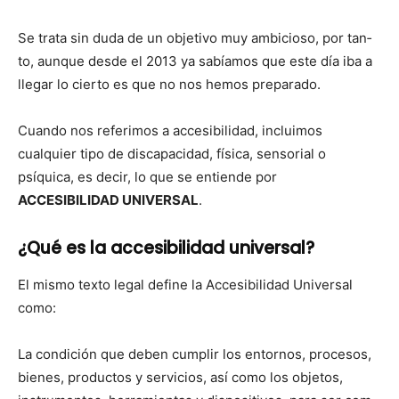
Se tra­ta sin duda de un obje­ti­vo muy ambi­cioso, por tan­
to, aunque des­de el 2013 ya sabíamos que este día iba a
lle­gar lo cier­to es que no nos hemos prepara­do.
Cuan­do nos refe­r­i­mos a acce­si­bil­i­dad, incluimos
cualquier tipo de dis­capaci­dad, físi­ca, sen­so­r­i­al o
psíquica, es decir, lo que se entiende por
ACCESIBILIDAD UNIVERSAL
.
¿Qué es la accesibilidad universal?
El mis­mo tex­to legal define la Acce­si­bil­i­dad Uni­ver­sal
como:
La condi­ción que deben cumplir los entornos, pro­ce­sos,
bienes, pro­duc­tos y ser­vi­cios, así como los obje­tos,