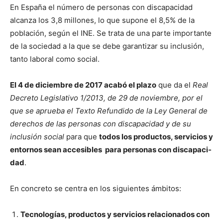
En España el número de per­sonas con dis­capaci­dad
alcan­za los 3,8 mil­lones, lo que supone el 8,5% de la
población, según el INE. Se tra­ta de una parte impor­tante
de la sociedad a la que se debe garan­ti­zar su inclusión,
tan­to lab­o­ral como social.
El 4 de diciem­bre de 2017 acabó el pla­zo
que da el
Real
Decre­to Leg­isla­ti­vo 1/2013, de 29 de noviem­bre, por el
que se aprue­ba el Tex­to Refun­di­do de la Ley Gen­er­al de
dere­chos de las per­sonas con dis­capaci­dad y de su
inclusión social
para que
todos los pro­duc­tos, ser­vi­cios y
entornos sean acce­si­bles para per­sonas con dis­capaci­
dad
.
En con­cre­to se cen­tra en los sigu­ientes ámbitos:
Tec­nologías, pro­duc­tos y ser­vi­cios rela­ciona­dos con