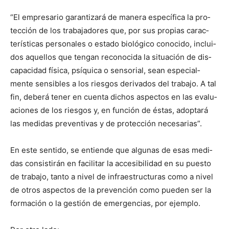
“El empre­sario garan­ti­zará de man­era especí­fi­ca la pro­
tec­ción de los tra­ba­jadores que, por sus propias car­ac­
terís­ti­cas per­son­ales o esta­do biológi­co cono­ci­do, inclu­i­
dos aque­l­los que ten­gan recono­ci­da la situación de dis­
capaci­dad físi­ca, psíquica o sen­so­r­i­al, sean espe­cial­
mente sen­si­bles a los ries­gos deriva­dos del tra­ba­jo. A tal
fin, deberá ten­er en cuen­ta dichos aspec­tos en las eval­u­
a­ciones de los ries­gos y, en fun­ción de éstas, adop­tará
las medi­das pre­ven­ti­vas y de pro­tec­ción nece­sarias”.
En este sen­ti­do, se entiende que algu­nas de esas medi­
das con­si­s­tirán en facil­i­tar la acce­si­bil­i­dad en su puesto
de tra­ba­jo, tan­to a niv­el de infraestruc­turas como a niv­el
de otros aspec­tos de la pre­ven­ción como pueden ser la
for­ma­ción o la gestión de emer­gen­cias, por ejem­p­lo.