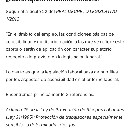
Según el artícu­lo 22 del
REAL DECRETO LEGISLATIVO
1/2013
:
“En el ámbito del empleo, las condi­ciones bási­cas de
acce­si­bil­i­dad y no dis­crim­i­nación a las que se refiere este
capí­tu­lo serán de apli­cación con carác­ter suple­to­rio
respec­to a lo pre­vis­to en la leg­is­lación lab­o­ral.”
Lo cier­to es que la leg­is­lación lab­o­ral pasa de pun­til­las
por los aspec­tos de acce­si­bil­i­dad en el entorno lab­o­ral.
Encon­tramos prin­ci­pal­mente 2 ref­er­en­cias:
Artícu­lo 25 de la Ley de Pre­ven­ción de Ries­gos Lab­o­rales
(Ley 31/1995): Pro­tec­ción de tra­ba­jadores espe­cial­mente
sen­si­bles a deter­mi­na­dos ries­gos: