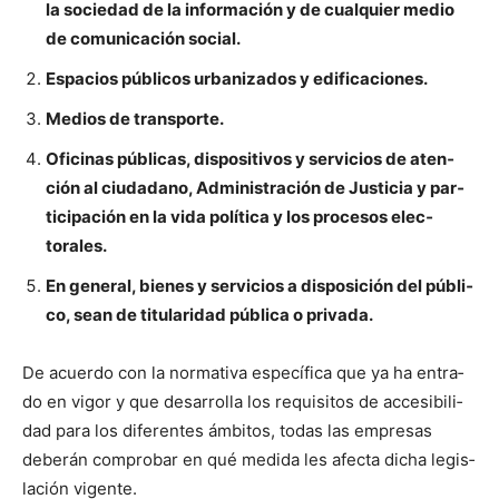
la sociedad de la infor­ma­ción y de cualquier medio
de comu­ni­cación social.
Espa­cios públi­cos urban­iza­dos y edi­fi­ca­ciones.
Medios de trans­porte.
Ofic­i­nas públi­cas, dis­pos­i­tivos y ser­vi­cios de aten­
ción al ciu­dadano, Admin­is­tración de Jus­ti­cia y par­
tic­i­pación en la vida políti­ca y los pro­ce­sos elec­
torales.
En gen­er­al, bienes y ser­vi­cios a dis­posi­ción del públi­
co, sean de tit­u­lar­i­dad públi­ca o pri­va­da.
De acuer­do con la nor­ma­ti­va especí­fi­ca que ya ha entra­
do en vig­or y que desar­rol­la los req­ui­si­tos de acce­si­bil­i­
dad para los difer­entes ámbitos, todas las empre­sas
deberán com­pro­bar en qué medi­da les afec­ta dicha leg­is­
lación vigente.