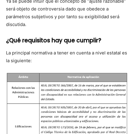
Ya se puede intuir que el con­cep­to de “ajuste razon­able”
será obje­to de con­tro­ver­sia dado que obe­dece a
parámet­ros sub­je­tivos y por tan­to su exi­gi­bil­i­dad será
dis­cu­ti­da.
¿Qué requisitos hay que cumplir?
La prin­ci­pal nor­ma­ti­va a ten­er en cuen­ta a niv­el estatal es
la sigu­iente: