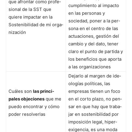
que afrontar como pro­fe­
cumplim­ien­to al impacto
sion­al de la SST que
en las per­sonas y
quiere impactar en la
sociedad, pon­er a la per­
Sosteni­bil­i­dad de mi orga­
sona en el cen­tro de las
ni­zación
actua­ciones, gestión del
cam­bio y del dato, ten­er
claro el pun­to de par­ti­da y
los ben­efi­cios que apor­ta
a las orga­ni­za­ciones
Dejar­lo al mar­gen de ide­
ologías políti­cas, las
Cuáles son
las prin­ci­
empre­sas tienen un foco
pales obje­ciones
que me
en el cor­to pla­zo, no pen­
puedo encon­trar y cómo
sar en que hay que tra­ba­
poder resolver­las
jar en sosteni­bil­i­dad por
imposi­ción legal, hiper-
exi­gen­cia, es una moda