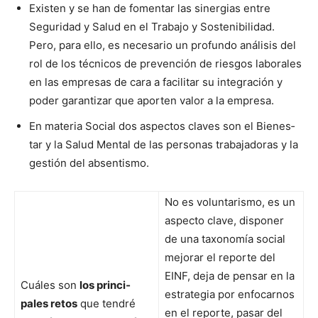
Exis­ten y se han de fomen­tar las sin­er­gias entre
Seguri­dad y Salud en el Tra­ba­jo y Sosteni­bil­i­dad.
Pero, para ello, es nece­sario un pro­fun­do análi­sis del
rol de los téc­ni­cos de pre­ven­ción de ries­gos lab­o­rales
en las empre­sas de cara a facil­i­tar su inte­gración y
poder garan­ti­zar que aporten val­or a la empre­sa.
En mate­ria Social dos aspec­tos claves son el Bien­es­
tar y la Salud Men­tal de las per­sonas tra­ba­jado­ras y la
gestión del absen­tismo.
No es vol­un­taris­mo, es un
aspec­to clave, dispon­er
de una tax­onomía social
mejo­rar el reporte del
EINF, deja de pen­sar en la
Cuáles son
los prin­ci­
estrate­gia por enfo­carnos
pales retos
que ten­dré
en el reporte, pasar del