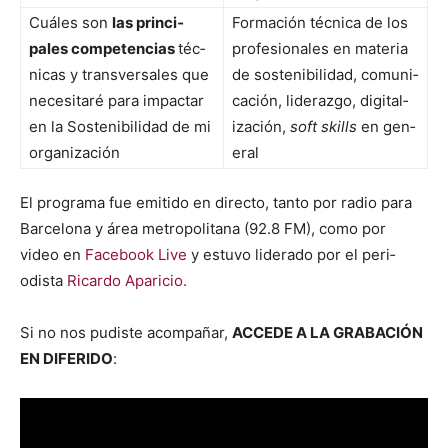
Cuáles son
las prin­ci­
For­ma­ción téc­ni­ca de los
pales com­pe­ten­cias
téc­
pro­fe­sion­ales en mate­ria
ni­cas y trans­ver­sales que
de sosteni­bil­i­dad, comu­ni­
nece­si­taré para impactar
cación, lid­er­az­go, dig­i­tal­
en la Sosteni­bil­i­dad de mi
ización,
soft skills
en gen­
orga­ni­zación
er­al
El pro­gra­ma fue emi­ti­do en direc­to, tan­to por radio para
Barcelona y área met­ro­pol­i­tana (92.8 FM), como por
video en
Face­book Live
y estu­vo lid­er­a­do por el peri­
odista
Ricar­do Apari­cio.
Si no nos pud­iste acom­pañar,
ACCEDE A LA GRABACIÓN
EN DIFERIDO
: