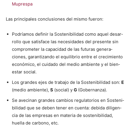
Mupres­pa
Las prin­ci­pales con­clu­siones del mis­mo fueron:
Podríamos definir la Sosteni­bil­i­dad como aquel desar­
rol­lo que sat­is­face las necesi­dades del pre­sente sin
com­pro­m­e­ter la capaci­dad de las futuras gen­era­
ciones, garan­ti­zan­do el equi­lib­rio entre el crec­imien­to
económi­co, el cuida­do del medio ambi­ente y el bien­
es­tar social.
Los grandes ejes de tra­ba­jo de la Sosteni­bil­i­dad son:
E
(medio ambi­ente),
S
(social) y
G
(Gob­er­nan­za).
Se aveci­nan grandes cam­bios reg­u­la­to­rios en Sosteni­
bil­i­dad que se deben ten­er en cuen­ta: debi­da dili­gen­
cia de las empre­sas en mate­ria de sosteni­bil­i­dad,
huel­la de car­bono, etc.