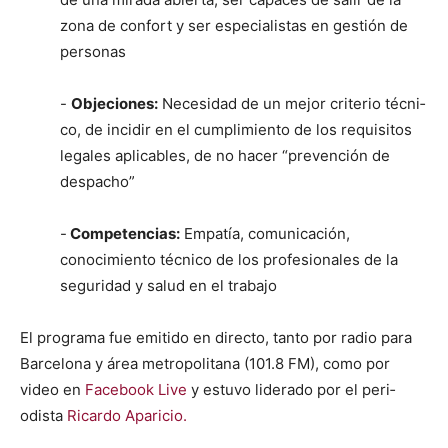
zona de con­fort y ser espe­cial­is­tas en gestión de
per­sonas
-
Obje­ciones:
Necesi­dad de un mejor cri­te­rio téc­ni­
co, de incidir en el cumplim­ien­to de los req­ui­si­tos
legales aplic­a­bles, de no hac­er “pre­ven­ción de
despa­cho”
-
Com­pe­ten­cias:
Empatía, comu­ni­cación,
conocimien­to téc­ni­co de los pro­fe­sion­ales de la
seguri­dad y salud en el tra­ba­jo
El pro­gra­ma fue emi­ti­do en direc­to, tan­to por radio para
Barcelona y área met­ro­pol­i­tana (101.8 FM), como por
video en
Face­book Live
y estu­vo lid­er­a­do por el peri­
odista
Ricar­do Apari­cio.