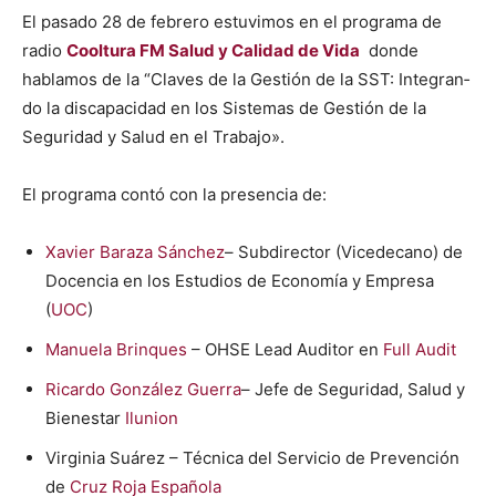
El pasa­do 28 de febrero estu­vi­mos en el pro­gra­ma de
radio
Cooltura FM Salud y Cal­i­dad de Vida
donde
hablam­os de la “Claves de la Gestión de la SST: Inte­gran­
do la dis­capaci­dad en los Sis­temas de Gestión de la
Seguri­dad y Salud en el Tra­ba­jo».
El pro­gra­ma con­tó con la pres­en­cia de:
Xavier Baraza Sánchez
– Sub­di­rec­tor (Vicede­cano) de
Docen­cia en los Estu­dios de Economía y Empre­sa
(
UOC
)
Manuela Brin­ques
– OHSE Lead Audi­tor en
Full Audit
Ricar­do González Guer­ra
– Jefe de Seguri­dad, Salud y
Bien­es­tar
Ilu­nion
Vir­ginia Suárez – Téc­ni­ca del Ser­vi­cio de Pre­ven­ción
de
Cruz Roja Españo­la