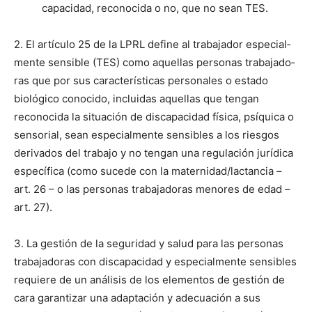
capaci­dad, recono­ci­da o no, que no sean TES.
2. El artícu­lo 25 de la LPRL define al tra­ba­jador espe­cial­
mente sen­si­ble (TES) como aque­l­las per­sonas tra­ba­jado­
ras que por sus car­ac­terís­ti­cas per­son­ales o esta­do
biológi­co cono­ci­do, inclu­idas aque­l­las que ten­gan
recono­ci­da la situación de dis­capaci­dad físi­ca, psíquica o
sen­so­r­i­al, sean espe­cial­mente sen­si­bles a los ries­gos
deriva­dos del tra­ba­jo y no ten­gan una reg­u­lación jurídi­ca
especí­fi­ca (como sucede con la maternidad/lactancia –
art. 26 – o las per­sonas tra­ba­jado­ras menores de edad –
art. 27).
3. La gestión de la seguri­dad y salud para las per­sonas
tra­ba­jado­ras con dis­capaci­dad y espe­cial­mente sen­si­bles
requiere de un análi­sis de los ele­men­tos de gestión de
cara garan­ti­zar una adaptación y ade­cuación a sus