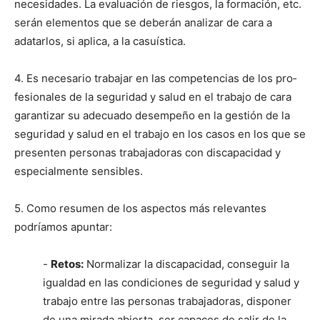
necesi­dades. La eval­u­ación de ries­gos, la for­ma­ción, etc.
serán ele­men­tos que se deberán analizar de cara a
adatar­los, si apli­ca, a la casuís­ti­ca.
4. Es nece­sario tra­ba­jar en las com­pe­ten­cias de los pro­
fe­sion­ales de la seguri­dad y salud en el tra­ba­jo de cara
garan­ti­zar su ade­cua­do desem­peño en la gestión de la
seguri­dad y salud en el tra­ba­jo en los casos en los que se
pre­sen­ten per­sonas tra­ba­jado­ras con dis­capaci­dad y
espe­cial­mente sen­si­bles.
5. Como resumen de los aspec­tos más rel­e­vantes
podríamos apun­tar:
-
Retos:
Nor­malizar la dis­capaci­dad, con­seguir la
igual­dad en las condi­ciones de seguri­dad y salud y
tra­ba­jo entre las per­sonas tra­ba­jado­ras, dispon­er
de una mira­da abier­ta, ser capaces de salir de la