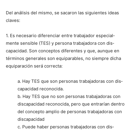
Del análi­sis del mis­mo, se sac­aron las sigu­ientes ideas
claves:
1. Es nece­sario difer­en­ciar entre tra­ba­jador espe­cial­
mente sen­si­ble (TES) y per­sona tra­ba­jado­ra con dis­
capaci­dad. Son con­cep­tos difer­entes y que, aunque en
tér­mi­nos gen­erales son equipara­bles, no siem­pre dicha
equiparación será cor­rec­ta:
a. Hay TES que son per­sonas tra­ba­jado­ras con dis­
capaci­dad recono­ci­da.
b. Hay TES que no son per­sonas tra­ba­jado­ras con
dis­capaci­dad recono­ci­da, pero que entrarían den­tro
del con­cep­to amplio de per­sonas tra­ba­jado­ras con
dis­capaci­dad
c. Puede haber per­sonas tra­ba­jado­ras con dis­