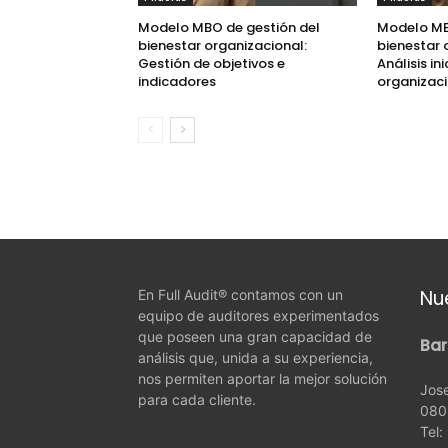
Modelo MBO de gestión del
Modelo MB
bienestar organizacional:
bienestar 
Gestión de objetivos e
Análisis in
indicadores
organizac
Nu
En Full Audit® contamos con un
equipo de auditores experimentados
que poseen una gran capacidad de
Bar
análisis que, unida a su experiencia,
nos permiten aportar la mejor solución
Jose
para cada cliente.
080
Tel