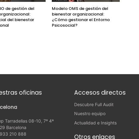
O de gestión del
Modelo OMS de gestión del
organizacional:
bienestar organizacional:
icial del bienestar
¿Cómo gestionar el Entorno
ional
Psicosocial?
estras oficinas
Accesos directos
Descubre Full Audit
celona
Nuestro equipo
p Tarradellas 08-10, 7º 4ª
Actualidad e Insights
29 Barcelona
: 933 210 888
Otros enlaces