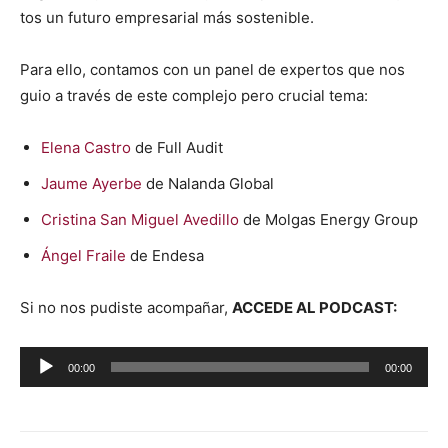
tos un futuro empre­sar­i­al más sostenible.
Para ello, con­ta­mos con un pan­el de exper­tos que nos
guio a través de este com­ple­jo pero cru­cial tema:
Ele­na Cas­tro
de Full Audit
Jaume Ayerbe
de Nalan­da Glob­al
Cristi­na San Miguel Avedil­lo
de Mol­gas Ener­gy Group
Ángel Fraile
de Ende­sa
Si no nos pud­iste acom­pañar,
ACCEDE AL PODCAST:
R
00:00
00:00
e
p
r