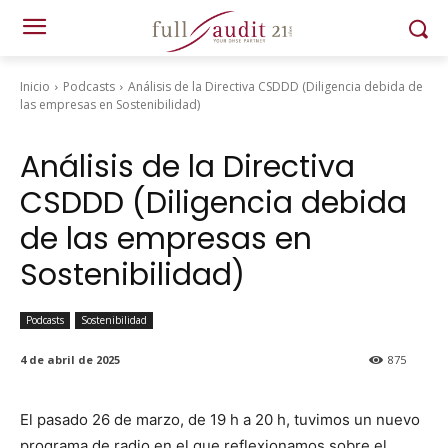
Inicio
Podcasts
Análisis de la Directiva CSDDD (Diligencia debida de
las empresas en Sostenibilidad)
Empresa
Cargo
Análisis de la Directiva
CSDDD (Diligencia debida
de las empresas en
Sostenibilidad)
Podcasts
Sostenibilidad
4 de abril de 2025
875
El pasa­do 26 de mar­zo, de 19 h a 20 h, tuvi­mos un nue­vo
pro­gra­ma de radio en el que reflex­ion­amos sobre el