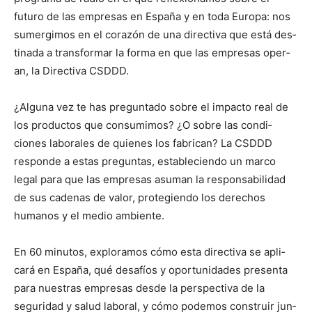
futuro de las empre­sas en España y en toda Europa: nos
sumergi­mos en el corazón de una direc­ti­va que está des­
ti­na­da a trans­for­mar la for­ma en que las empre­sas oper­
an, la Direc­ti­va CSDDD.
¿Algu­na vez te has pre­gun­ta­do sobre el impacto real de
los pro­duc­tos que con­sum­i­mos? ¿O sobre las condi­
ciones lab­o­rales de quienes los fab­ri­can? La CSDDD
responde a estas pre­gun­tas, estable­cien­do un mar­co
legal para que las empre­sas asuman la respon­s­abil­i­dad
de sus cade­nas de val­or, pro­te­gien­do los dere­chos
humanos y el medio ambi­ente.
En 60 min­u­tos, explo­ramos cómo esta direc­ti­va se apli­
cará en España, qué desafíos y opor­tu­nidades pre­sen­ta
para nues­tras empre­sas des­de la per­spec­ti­va de la
seguri­dad y salud lab­o­ral, y cómo podemos con­stru­ir jun­