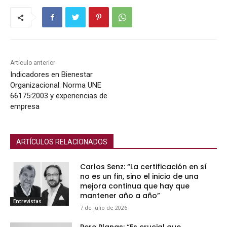
o
d
u
c
t
Artículo anterior
o
Indicadores en Bienestar
Organizacional: Norma UNE
r
66175:2003 y experiencias de
d
empresa
e
a
u
ARTÍCULOS RELACIONADOS
d
i
Carlos Senz: “La certificación en sí
no es un fin, sino el inicio de una
o
mejora continua que hay que
mantener año a año”
Entrevistas
7 de julio de 2026