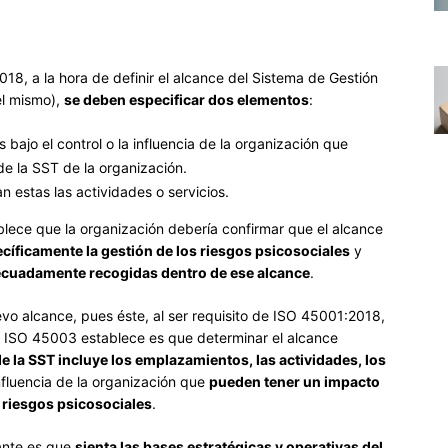
, a la hora de definir el alcance del Sistema de Gestión
el mismo),
se deben especificar dos elementos
:
s bajo el control o la influencia de la organización que
e la SST de la organización.
 estas las actividades o servicios.
lece que la organización debería confirmar que el alcance
cíficamente la gestión de los riesgos psicosociales
y
cuadamente recogidas dentro de ese alcance
.
evo alcance, pues éste, al ser requisito de ISO 45001:2018,
e ISO 45003 establece es que determinar el alcance
de la SST incluye
los emplazamientos
, las actividades, los
influencia de la organización que
pueden tener un impacto
 riesgos psicosociales
.
vante es que
sienta las bases estratégicas y operativas del