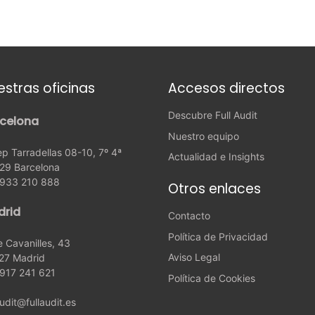
estras oficinas
Accesos directos
Descubre Full Audit
celona
Nuestro equipo
p Tarradellas 08-10, 7º 4ª
Actualidad e Insights
29 Barcelona
: 933 210 888
Otros enlaces
drid
Contacto
Política de Privacidad
e Cavanilles, 43
Aviso Legal
27 Madrid
 917 241 621
Política de Cookies
audit@fullaudit.es