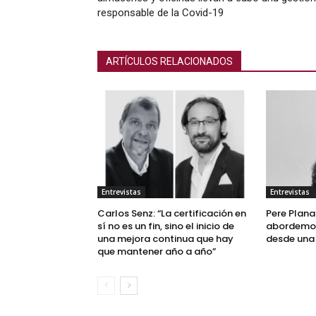
responsable de la Covid-19
ARTÍCULOS RELACIONADOS
Entrevistas
Entrevistas
Carlos Senz: “La certificación en
Pere Planas
sí no es un fin, sino el inicio de
abordemos
una mejora continua que hay
desde una 
que mantener año a año”