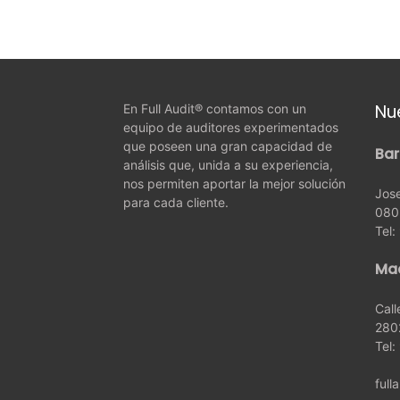
Nu
En Full Audit® contamos con un
equipo de auditores experimentados
que poseen una gran capacidad de
Bar
análisis que, unida a su experiencia,
nos permiten aportar la mejor solución
Jose
para cada cliente.
080
Tel
Ma
Call
280
Tel:
full