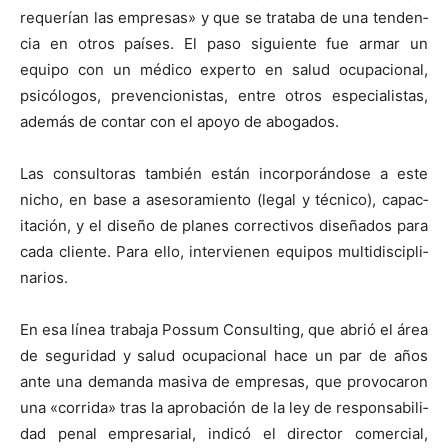
requerían las empre­sas» y que se trata­ba de una ten­den­
cia en otros país­es. El paso sigu­iente fue armar un
equipo con un médi­co exper­to en salud ocu­pa­cional,
psicól­o­gos, pre­ven­cionistas, entre otros espe­cial­is­tas,
además de con­tar con el apoyo de abo­ga­dos.
Las con­sul­toras tam­bién están incor­porán­dose a este
nicho, en base a aseso­ramien­to (legal y téc­ni­co), capac­
itación, y el dis­eño de planes cor­rec­tivos dis­eña­dos para
cada cliente. Para ello, inter­vienen equipos mul­ti­dis­ci­pli­
nar­ios.
En esa línea tra­ba­ja Pos­sum Con­sult­ing, que abrió el área
de seguri­dad y salud ocu­pa­cional hace un par de años
ante una deman­da masi­va de empre­sas, que provo­caron
una «cor­ri­da» tras la aprobación de la ley de respon­s­abil­i­
dad penal empre­sar­i­al, indicó el direc­tor com­er­cial,