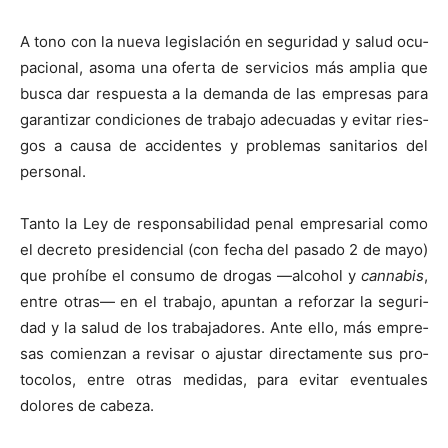
A tono con la nue­va leg­is­lación en seguri­dad y salud ocu­
pa­cional, aso­ma una ofer­ta de ser­vi­cios más amplia que
bus­ca dar respues­ta a la deman­da de las empre­sas para
garan­ti­zar condi­ciones de tra­ba­jo ade­cuadas y evi­tar ries­
gos a causa de acci­dentes y prob­le­mas san­i­tar­ios del
per­son­al.
Tan­to la Ley de respon­s­abil­i­dad penal empre­sar­i­al como
el decre­to pres­i­den­cial (con fecha del pasa­do 2 de mayo)
que pro­híbe el con­sumo de dro­gas —alco­hol y
cannabis
,
entre otras— en el tra­ba­jo, apun­tan a reforzar la seguri­
dad y la salud de los tra­ba­jadores. Ante ello, más empre­
sas comien­zan a revis­ar o ajus­tar direc­ta­mente sus pro­
to­co­los, entre otras medi­das, para evi­tar even­tuales
dolores de cabeza.