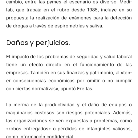
cam­bio, entre las pymes el esce­nario es diver­so. Medi­
lab, que tra­ba­ja en el rubro des­de 1985, incluye en su
prop­ues­ta la real­ización de exámenes para la detec­ción
de dro­gas a través de espirometrías y sali­va.
Daños y perjuicios.
El impacto de los prob­le­mas de seguri­dad y salud lab­o­ral
tiene un efec­to direc­to en el fun­cionamien­to de las
empre­sas. Tam­bién en sus finan­zas y pat­ri­mo­nio, al «ten­
er con­se­cuen­cias económi­cas por omi­tir o no cumplir
con cier­tas nor­ma­ti­vas», apun­tó Fre­itas.
La mer­ma de la pro­duc­tivi­dad y el daño de equipos o
maquinar­ias cos­tosos son ries­gos poten­ciales. Además,
las orga­ni­za­ciones se ven expues­tas a prob­le­mas, como
«robos entre­ga­dos» o pér­di­das de intan­gi­bles valiosos,
como infor­ma­ción con­fi­den­cial.