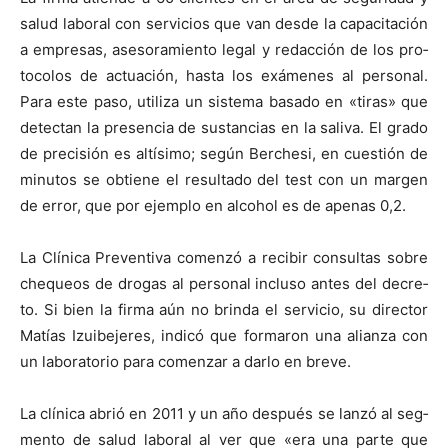
salud lab­o­ral con ser­vi­cios que van des­de la capac­itación
a empre­sas, aseso­ramien­to legal y redac­ción de los pro­
to­co­los de actuación, has­ta los exámenes al per­son­al.
Para este paso, uti­liza un sis­tema basa­do en «tiras» que
detectan la pres­en­cia de sus­tan­cias en la sali­va. El gra­do
de pre­cisión es altísi­mo; según Berch­esi, en cuestión de
min­u­tos se obtiene el resul­ta­do del test con un mar­gen
de error, que por ejem­p­lo en alco­hol es de ape­nas 0,2.
La Clíni­ca Pre­ven­ti­va comen­zó a recibir con­sul­tas sobre
chequeos de dro­gas al per­son­al inclu­so antes del decre­
to. Si bien la fir­ma aún no brin­da el ser­vi­cio, su direc­tor
Matías Izuibejeres, indicó que for­maron una alian­za con
un lab­o­ra­to­rio para comen­zar a dar­lo en breve.
La clíni­ca abrió en 2011 y un año después se lanzó al seg­
men­to de salud lab­o­ral al ver que «era una parte que