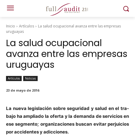
Inicio
Artículos
La salud ocupacional avanza entre las empresas
uruguayas
La salud ocupacional
avanza entre las empresas
uruguayas
Artículos
Noticias
23 de mayo de 2016
La nue­va leg­is­lación sobre seguri­dad y salud en el tra­
ba­jo ha ampli­a­do la ofer­ta y la deman­da de ser­vi­cios en
ese seg­men­to; orga­ni­za­ciones bus­can evi­tar per­juicios
por acci­dentes y adic­ciones.