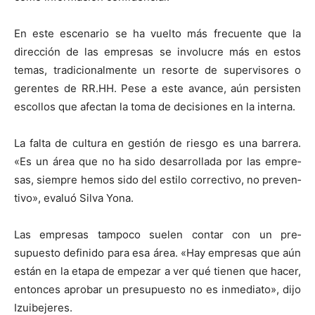
En este esce­nario se ha vuel­to más fre­cuente que la
direc­ción de las empre­sas se involu­cre más en estos
temas, tradi­cional­mente un resorte de super­vi­sores o
ger­entes de RR.HH. Pese a este avance, aún per­sis­ten
escol­los que afectan la toma de deci­siones en la inter­na.
La fal­ta de cul­tura en gestión de ries­go es una bar­rera.
«Es un área que no ha sido desar­rol­la­da por las empre­
sas, siem­pre hemos sido del esti­lo cor­rec­ti­vo, no pre­ven­
ti­vo», eval­uó Sil­va Yona.
Las empre­sas tam­poco sue­len con­tar con un pre­
supuesto definido para esa área. «Hay empre­sas que aún
están en la eta­pa de empezar a ver qué tienen que hac­er,
entonces apro­bar un pre­supuesto no es inmedi­a­to», dijo
Izuibejeres.