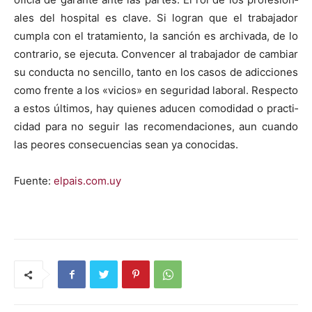
ales del hos­pi­tal es clave. Si logran que el tra­ba­jador
cumpla con el tratamien­to, la san­ción es archiva­da, de lo
con­trario, se eje­cu­ta. Con­vencer al tra­ba­jador de cam­biar
su con­duc­ta no sen­cil­lo, tan­to en los casos de adic­ciones
como frente a los «vicios» en seguri­dad lab­o­ral. Respec­to
a estos últi­mos, hay quienes aducen como­di­dad o prac­ti­
ci­dad para no seguir las recomen­da­ciones, aun cuan­do
las peo­res con­se­cuen­cias sean ya cono­ci­das.
Fuente:
elpais.com.uy