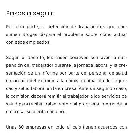
Pasos a seguir.
Por otra parte, la detec­ción de tra­ba­jadores que con­
sumen dro­gas dis­para el prob­le­ma sobre cómo actu­ar
con esos emplea­d­os.
Según el decre­to, los casos pos­i­tivos con­ll­e­van la sus­
pen­sión del tra­ba­jador durante la jor­na­da lab­o­ral y la pre­
sentación de un informe por parte del per­son­al de salud
encar­ga­do del exa­m­en, a la comisión bipar­ti­ta de seguri­
dad y salud lab­o­ral en la empre­sa. Ante un segun­do caso,
la comisión deberá remi­tir al tra­ba­jador a los ser­vi­cios de
salud para recibir tratamien­to o al pro­gra­ma inter­no de la
empre­sa, si cuen­ta con uno.
Unas 80 empre­sas en todo el país tienen acuer­dos con