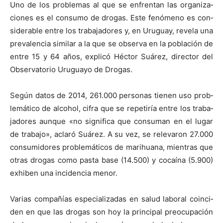
Uno de los prob­le­mas al que se enfrentan las orga­ni­za­
ciones es el con­sumo de dro­gas. Este fenó­meno es con­
sid­er­able entre los tra­ba­jadores y, en Uruguay, rev­ela una
preva­len­cia sim­i­lar a la que se obser­va en la población de
entre 15 y 64 años, explicó Héc­tor Suárez, direc­tor del
Obser­va­to­rio Uruguayo de Dro­gas.
Según datos de 2014, 261.000 per­sonas tienen uso prob­
lemáti­co de alco­hol, cifra que se repe­tiría entre los tra­ba­
jadores aunque «no sig­nifi­ca que con­suman en el lugar
de tra­ba­jo», aclaró Suárez. A su vez, se rel­e­varon 27.000
con­sum­i­dores prob­lemáti­cos de mar­i­hua­na, mien­tras que
otras dro­gas como pas­ta base (14.500) y cocaí­na (5.900)
exhiben una inci­den­cia menor.
Varias com­pañías espe­cial­izadas en salud lab­o­ral coin­ci­
den en que las dro­gas son hoy la prin­ci­pal pre­ocu­pación