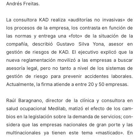
Andrés Fre­itas.
La con­sul­to­ra KAD real­iza «audi­torías no inva­si­vas» de
los pro­ce­sos de la empre­sa, los con­trasta en fun­ción de
las nor­mas y entre­ga una «foto» de la situación de la
com­pañía, describió Gus­ta­vo Sil­va Yona, asesor en
gestión de ries­gos de KAD. El ejec­u­ti­vo explicó que la
nue­va reglamentación mov­i­lizó a las empre­sas a bus­car
asesoría legal, pero no tan­to a niv­el de los sis­temas de
gestión de ries­go para pre­venir acci­dentes lab­o­rales.
Actual­mente, la fir­ma atiende a entre 20 y 50 empre­sas.
Raúl Barag­nano, direc­tor de la clíni­ca y con­sul­to­ra en
salud ocu­pa­cional Medi­lab, matizó el efec­to de los cam­
bios en la leg­is­lación sobre la deman­da de ser­vi­cios; con­
sid­era que las empre­sas nacionales de gran porte y las
multi­na­cionales ya tienen este tema «mas­ti­ca­do». En