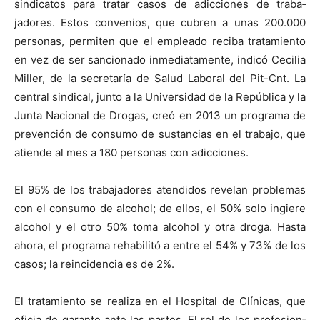
sindi­catos para tratar casos de adic­ciones de tra­ba­
jadores. Estos con­ve­nios, que cubren a unas 200.000
per­sonas, per­miten que el emplea­do reci­ba tratamien­to
en vez de ser san­ciona­do inmedi­ata­mente, indicó Cecil­ia
Miller, de la sec­re­taría de Salud Lab­o­ral del Pit-Cnt. La
cen­tral sindi­cal, jun­to a la Uni­ver­si­dad de la Repúbli­ca y la
Jun­ta Nacional de Dro­gas, creó en 2013 un pro­gra­ma de
pre­ven­ción de con­sumo de sus­tan­cias en el tra­ba­jo, que
atiende al mes a 180 per­sonas con adic­ciones.
El 95% de los tra­ba­jadores aten­di­dos rev­e­lan prob­le­mas
con el con­sumo de alco­hol; de ellos, el 50% solo ingiere
alco­hol y el otro 50% toma alco­hol y otra dro­ga. Has­ta
aho­ra, el pro­gra­ma reha­bil­itó a entre el 54% y 73% de los
casos; la rein­ci­den­cia es de 2%.
El tratamien­to se real­iza en el Hos­pi­tal de Clíni­cas, que
ofi­cia de garante ante las partes. El rol de los pro­fe­sion­