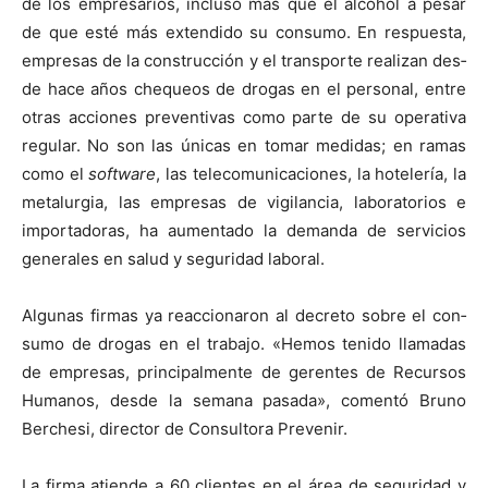
de los empre­sar­ios, inclu­so más que el alco­hol a pesar
de que esté más exten­di­do su con­sumo. En respues­ta,
empre­sas de la con­struc­ción y el trans­porte real­izan des­
de hace años chequeos de dro­gas en el per­son­al, entre
otras acciones pre­ven­ti­vas como parte de su oper­a­ti­va
reg­u­lar. No son las úni­cas en tomar medi­das; en ramas
como el
soft­ware
, las tele­co­mu­ni­ca­ciones, la hotel­ería, la
met­alur­gia, las empre­sas de vig­i­lan­cia, lab­o­ra­to­rios e
impor­ta­do­ras, ha aumen­ta­do la deman­da de ser­vi­cios
gen­erales en salud y seguri­dad lab­o­ral.
Algu­nas fir­mas ya reac­cionaron al decre­to sobre el con­
sumo de dro­gas en el tra­ba­jo. «Hemos tenido lla­madas
de empre­sas, prin­ci­pal­mente de ger­entes de Recur­sos
Humanos, des­de la sem­ana pasa­da», comen­tó Bruno
Berch­esi, direc­tor de Con­sul­to­ra Pre­venir.
La fir­ma atiende a 60 clientes en el área de seguri­dad y